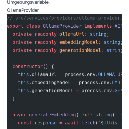
Umgebungsvariable.
OllamaProvider
// src/services/providers/ollama-provider.ts
export
 class
 OllamaProvider
 implements
 AIPro
  private
 readonly
 ollamaUrl
:
 string
;
  private
 readonly
 embeddingModel
:
 string
;
  private
 readonly
 generationModel
:
 string
;
  constructor
() {
    this
.ollamaUrl 
=
 process.env.
OLLAMA_URL
 
    this
.embeddingModel 
=
 process.env.
EMBEDD
    this
.generationModel 
=
 process.env.
GENER
  }
  async
 generateEmbedding
(
text
:
 string
)
:
 Pro
    const
 response
 =
 await
 fetch
(
`${
this
.
oll