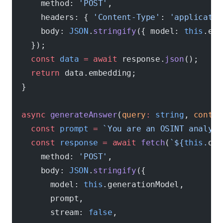
      method: 
'POST'
,
      headers: { 
'Content-Type'
: 
'applicatio
      body: 
JSON
.
stringify
({ model: 
this
.emb
    });
    const
 data
 =
 await
 response.
json
();
    return
 data.embedding;
  }
  async
 generateAnswer
(
query
:
 string
, 
contex
    const
 prompt
 =
 `You are an OSINT analysi
    const
 response
 =
 await
 fetch
(
`${
this
.
oll
      method: 
'POST'
,
      body: 
JSON
.
stringify
({
        model: 
this
.generationModel,
        prompt,
        stream: 
false
,