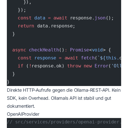
      }),
    });
    const
 data
 =
 await
 response.
json
();
    return
 data.response;
  }
  async
 checkHealth
()
:
 Promise
<
void
> {
    const
 response
 =
 await
 fetch
(
`${
this
.
oll
    if
 (
!
response.ok) 
throw
 new
 Error
(
'Ollam
  }
}
Direkte HTTP-Aufrufe gegen die Ollama-REST-API. Kein
SDK, kein Overhead. Ollamals API ist stabil und gut
dokumentiert.
OpenAIProvider
// src/services/providers/openai-provider.ts