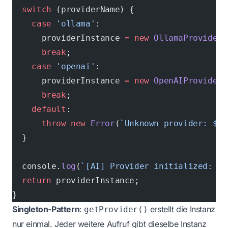
  switch
 (providerName) {
    case
 'ollama'
:
      providerInstance 
=
 new
 OllamaProvider
(
      break
;
    case
 'openai'
:
      providerInstance 
=
 new
 OpenAIProvider
(
      break
;
    default
:
      throw
 new
 Error
(
`Unknown provider: ${
p
  }
  console.
log
(
`[AI] Provider initialized: ${
  return
 providerInstance;
}
Singleton-Pattern
:
erstellt die Instanz
getProvider()
nur einmal. Jeder weitere Aufruf gibt dieselbe Instanz