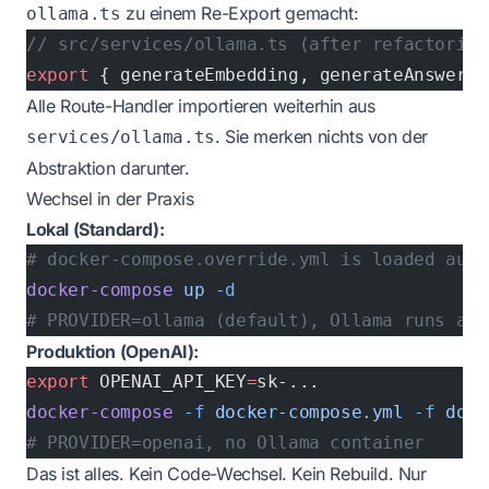
zu einem Re-Export gemacht:
ollama.ts
// src/services/ollama.ts (after refactoring
export
 { generateEmbedding, generateAnswer, 
Alle Route-Handler importieren weiterhin aus
. Sie merken nichts von der
services/ollama.ts
Abstraktion darunter.
Wechsel in der Praxis
Lokal (Standard):
# docker-compose.override.yml is loaded auto
docker-compose
 up
 -d
# PROVIDER=ollama (default), Ollama runs as 
Produktion (OpenAI):
export
 OPENAI_API_KEY
=
sk-...
docker-compose
 -f
 docker-compose.yml
 -f
 dock
# PROVIDER=openai, no Ollama container
Das ist alles. Kein Code-Wechsel. Kein Rebuild. Nur