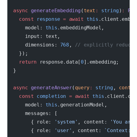
  async
 generateEmbedding
(
text
:
 string
)
:
 Pro
    const
 response
 =
 await
 this
.client.embed
      model: 
this
.embeddingModel,
      input: text,
      dimensions: 
768
, 
// explicitly reduced
    });
    return
 response.data[
0
].embedding;
  }
  async
 generateAnswer
(
query
:
 string
, 
contex
    const
 completion
 =
 await
 this
.client.cha
      model: 
this
.generationModel,
      messages: [
        { role: 
'system'
, content: 
'You are 
        { role: 
'user'
, content: 
`Context:
\n