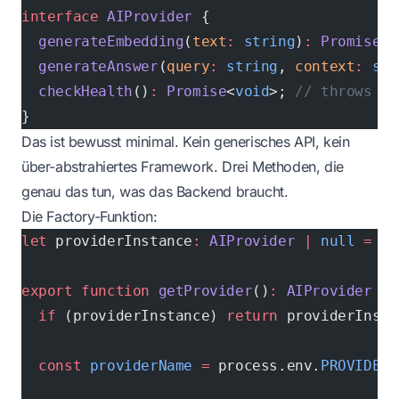
interface
 AIProvider
 {
  generateEmbedding
(
text
:
 string
)
:
 Promise
<
n
  generateAnswer
(
query
:
 string
, 
context
:
 str
  checkHealth
()
:
 Promise
<
void
>; 
// throws if
}
Das ist bewusst minimal. Kein generisches API, kein
über-abstrahiertes Framework. Drei Methoden, die
genau das tun, was das Backend braucht.
Die Factory-Funktion:
let
 providerInstance
:
 AIProvider
 |
 null
 =
 nu
export
 function
 getProvider
()
:
 AIProvider
 {
  if
 (providerInstance) 
return
 providerInsta
  const
 providerName
 =
 process.env.
PROVIDER
 