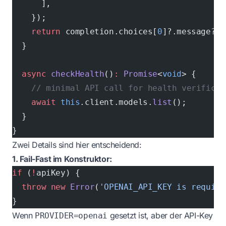
      ],
    });
    return
 completion.choices[
0
]?.message?.c
  }
  async
 checkHealth
()
:
 Promise
<
void
> {
    // minimal API call for health verificat
    await
 this
.client.models.
list
();
  }
}
Zwei Details sind hier entscheidend:
1. Fail-Fast im Konstruktor:
if
 (
!
apiKey) {
  throw
 new
 Error
(
'OPENAI_API_KEY is require
}
Wenn
gesetzt ist, aber der API-Key
PROVIDER=openai