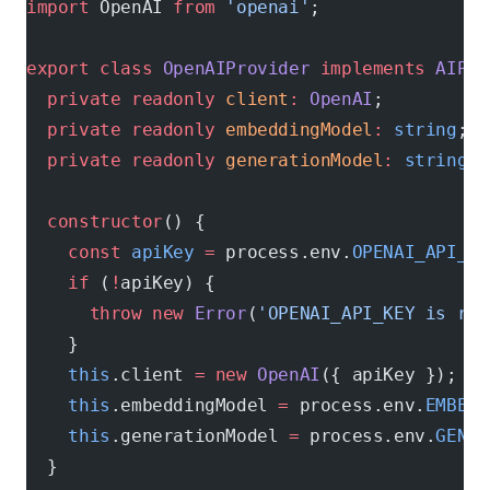
import
 OpenAI 
from
 'openai'
;
export
 class
 OpenAIProvider
 implements
 AIPro
  private
 readonly
 client
:
 OpenAI
;
  private
 readonly
 embeddingModel
:
 string
;
  private
 readonly
 generationModel
:
 string
;
  constructor
() {
    const
 apiKey
 =
 process.env.
OPENAI_API_KE
    if
 (
!
apiKey) {
      throw
 new
 Error
(
'OPENAI_API_KEY is req
    }
    this
.client 
=
 new
 OpenAI
({ apiKey });
    this
.embeddingModel 
=
 process.env.
EMBEDD
    this
.generationModel 
=
 process.env.
GENER
  }