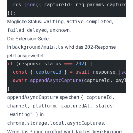
  res.
json
({ captureId: req.params.captureId
});
Mögliche Status:
,
,
,
waiting
active
completed
,
,
.
failed
delayed
unknown
Die Extension-Seite
In
wird das
-Response
background/main.ts
202
jetzt ausgewertet:
if
 (response.status 
===
 202
) {
  const
 { 
captureId
 } 
=
 await
 response.
json
(
  await
 appendAsyncCapture
(captureId, payloa
}
speichert
appendAsyncCapture
{ captureId,
channel, platform, capturedAt, status:
in
"waiting" }
.
chrome.storage.local.asyncCaptures
Wenn das Popup geöffnet wird, lädt es diese Einträge