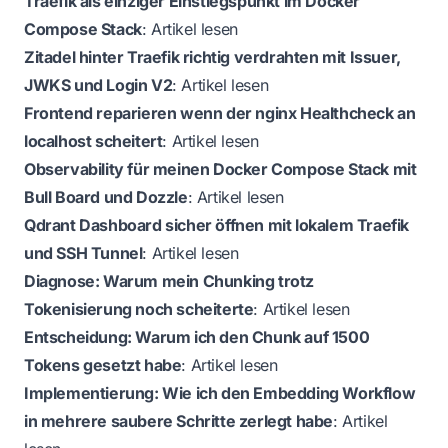
Traefik als einziger Einstiegspunkt im Docker
Compose Stack
:
Artikel lesen
Zitadel hinter Traefik richtig verdrahten mit Issuer,
JWKS und Login V2
:
Artikel lesen
Frontend reparieren wenn der nginx Healthcheck an
localhost scheitert
:
Artikel lesen
Observability für meinen Docker Compose Stack mit
Bull Board und Dozzle
:
Artikel lesen
Qdrant Dashboard sicher öffnen mit lokalem Traefik
und SSH Tunnel
:
Artikel lesen
Diagnose: Warum mein Chunking trotz
Tokenisierung noch scheiterte
:
Artikel lesen
Entscheidung: Warum ich den Chunk auf 1500
Tokens gesetzt habe
:
Artikel lesen
Implementierung: Wie ich den Embedding Workflow
in mehrere saubere Schritte zerlegt habe
:
Artikel