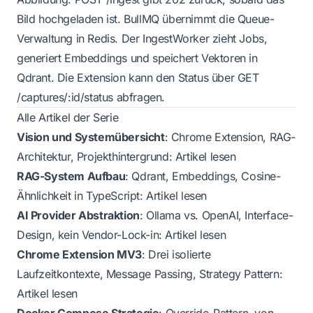
Bild hochgeladen ist. BullMQ übernimmt die Queue-
Verwaltung in Redis. Der IngestWorker zieht Jobs,
generiert Embeddings und speichert Vektoren in
Qdrant. Die Extension kann den Status über GET
/captures/:id/status abfragen.
Alle Artikel der Serie
Vision und Systemübersicht
: Chrome Extension, RAG-
Architektur, Projekthintergrund:
Artikel lesen
RAG-System Aufbau
: Qdrant, Embeddings, Cosine-
Ähnlichkeit in TypeScript:
Artikel lesen
AI Provider Abstraktion
: Ollama vs. OpenAI, Interface-
Design, kein Vendor-Lock-in:
Artikel lesen
Chrome Extension MV3
: Drei isolierte
Laufzeitkontexte, Message Passing, Strategy Pattern:
Artikel lesen
Docker Compose Strategie
: Override-Pattern, von