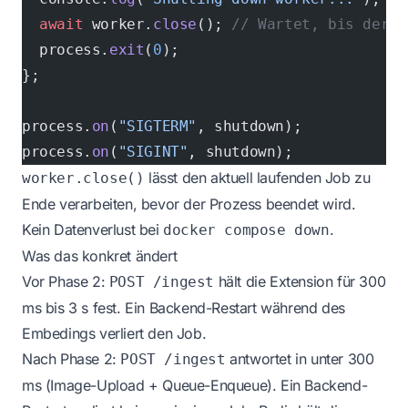
  await
 worker.
close
(); 
// Wartet, bis der l
  process.
exit
(
0
);
};
process.
on
(
"SIGTERM"
, shutdown);
process.
on
(
"SIGINT"
, shutdown);
lässt den aktuell laufenden Job zu
worker.close()
Ende verarbeiten, bevor der Prozess beendet wird.
Kein Datenverlust bei
.
docker compose down
Was das konkret ändert
Vor Phase 2:
hält die Extension für 300
POST /ingest
ms bis 3 s fest. Ein Backend-Restart während des
Embedings verliert den Job.
Nach Phase 2:
antwortet in unter 300
POST /ingest
ms (Image-Upload + Queue-Enqueue). Ein Backend-