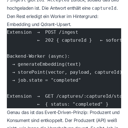
hochgeladen ist. Die Antwort enthält eine
.
captureId
Den Rest erledigt ein Worker im Hintergrund:
Embedding und Qdrant-Upsert.
Extension  →  POST /ingest
           ←  202 { captureId }   ← sofort
Backend-Worker (async):
  → generateEmbedding(text)
  → storePoint(vector, payload, captureId)
  → job.state = "completed"
Extension  →  GET /captures/:captureId/statu
           ←  { status: "completed" }
Genau das ist das Event-Driven-Prinzip: Produzent und
Konsument sind entkoppelt. Der Produzent (API) weiß