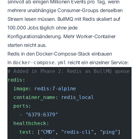
sinnvoll ab einigen Millionen Events pro Tag, wenn
mehrere unabhängige Consumer-Groups denselben
Stream lesen müssen. BullMQ mit Redis skaliert auf
100.000 Jobs täglich ohne jede
Konfigurationsänderung. Mehr Worker-Container
starten reicht aus.
Redis in den Docker-Compose-Stack einbauen
In
reicht ein einzelner Service:
docker-compose.yml
# Added in Phase 2: Redis as BullMQ queue br
redis
:
  image
: 
redis:7-alpine
  container_name
: 
redis_local
  ports
:
    - 
"6379:6379"
  healthcheck
:
    test
: [
"CMD"
, 
"redis-cli"
, 
"ping"
]