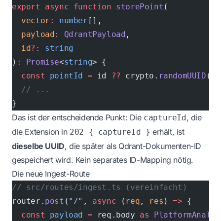
export
 async
 function
 storePoint
(
  vector
:
 number
[],
  payload
:
 QdrantPayload
,
  id
?:
 string
)
:
 Promise
<
string
> {
  const
 pointId
 =
 id 
??
 crypto.
randomUUID
();
  // ...
}
Das ist der entscheidende Punkt: Die
, die
captureId
die Extension in
erhält, ist
202 { captureId }
dieselbe UUID
, die später als Qdrant-Dokumenten-ID
gespeichert wird. Kein separates ID-Mapping nötig.
Die neue Ingest-Route
// src/routes/ingest.ts (vereinfacht)
router.
post
(
"/"
, 
async
 (
req
, 
res
) 
=>
 {
  const
 payload
 =
 req.body 
as
 PlatformAnalys