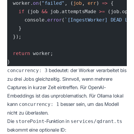
  worker.
on
(
"failed"
, (
job
, 
err
) 
=>
 {
    if
 (job 
&&
 job.attemptsMade 
>=
 (job.opts
      console.
error
(
`[IngestWorker] DEAD LET
    }
  });
  return
 worker;
}
bedeutet: der Worker verarbeitet bis
concurrency: 3
zu drei Jobs gleichzeitig. Sinnvoll, wenn mehrere
Captures in kurzer Zeit eintreffen. Für OpenAI-
Embeddings ist das unproblematisch. Für Ollama lokal
kann
besser sein, um das Modell
concurrency: 1
nicht zu überlasten.
Die
-Funktion in
storePoint
services/qdrant.ts
bekommt eine optionale ID: