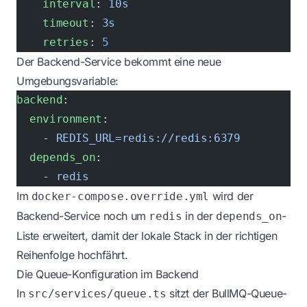
    interval
: 
10s
    timeout
: 
3s
    retries
: 
5
Der Backend-Service bekommt eine neue
Umgebungsvariable:
backend
:
  environment
:
    - 
REDIS_URL=redis://redis:6379
  depends_on
:
    - 
redis
Im
wird der
docker-compose.override.yml
Backend-Service noch um
in der
-
redis
depends_on
Liste erweitert, damit der lokale Stack in der richtigen
Reihenfolge hochfährt.
Die Queue-Konfiguration im Backend
In
sitzt der BullMQ-Queue-
src/services/queue.ts