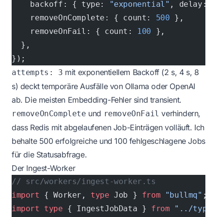
    backoff: { type: 
"exponential"
, delay: 
2
    removeOnComplete: { count: 
500
 },
    removeOnFail: { count: 
100
 },
  },
});
mit exponentiellem Backoff (2 s, 4 s, 8
attempts: 3
s) deckt temporäre Ausfälle von Ollama oder OpenAI
ab. Die meisten Embedding-Fehler sind transient.
und
verhindern,
removeOnComplete
removeOnFail
dass Redis mit abgelaufenen Job-Einträgen volläuft. Ich
behalte 500 erfolgreiche und 100 fehlgeschlagene Jobs
für die Statusabfrage.
Der Ingest-Worker
// src/workers/ingest-worker.ts
import
 { Worker, 
type
 Job } 
from
 "bullmq"
;
import
 type
 { IngestJobData } 
from
 "../types