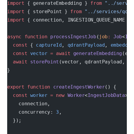
import
 { generateEmbedding } 
from
 "../servic
import
 { storePoint } 
from
 "../services/qdra
import
 { connection, INGESTION_QUEUE_NAME } 
async
 function
 processIngestJob
(
job
:
 Job
<
Ing
  const
 { 
captureId
, 
qdrantPayload
, 
embeddin
  const
 vector
 =
 await
 generateEmbedding
(emb
  await
 storePoint
(vector, qdrantPayload, ca
}
export
 function
 createIngestWorker
() {
  const
 worker
 =
 new
 Worker
<
IngestJobData
>(
I
    connection,
    concurrency: 
3
,
  });