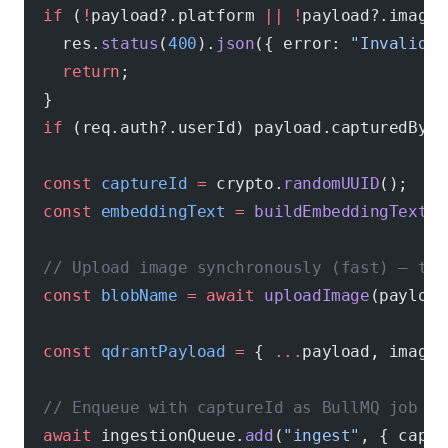
  if
 (
!
payload?.platform 
||
 !
payload?.image?
    res.
status
(
400
).
json
({ error: 
"Invalid p
    return
;
  }
  if
 (req.auth?.userId) payload.capturedBy.u
  const
 captureId
 =
 crypto.
randomUUID
();
  const
 embeddingText
 =
 buildEmbeddingText
(p
  // Upload image synchronously (fast) — the
  const
 blobName
 =
 await
 uploadImage
(payload
  const
 qdrantPayload
 =
 { 
...
payload, image:
  // Enqueue with captureId as BullMQ job ID
  await
 ingestionQueue.
add
(
"ingest"
, { captu