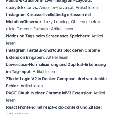
PostId-Extraktion in zwei Instagram-Layouts
:
querySelector vs. Ancestor-Traversal:
Artikel lesen
Instagram Karussell vollständig erfassen mit
MutationObserver
: Lazy-Loading, Observer-before-
click, Timeout-Fallback:
Artikel lesen
Notiz und Tags beim Screenshot-Speichern
:
Artikel
lesen
Instagram Tastatur-Shortcuts blockieren Chrome
Extension Eingaben
:
Artikel lesen
Lowercase-Normalisierung und Duplikat-Erkennung
im Tag-Input
:
Artikel lesen
Zitadel Login V2 in Docker Compose: drei versteckte
Fehler
:
Artikel lesen
PKCE OAuth in einer Chrome MV3 Extension
:
Artikel
lesen
React Frontend mit react-oidc-context und Zitadel
: