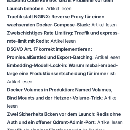
Backend Code Review: sechs Probleme vor dem
Launch behoben
:
Artikel lesen
Traefik statt NGINX: Reverse Proxy für einen
wachsenden Docker-Compose-Stack
:
Artikel lesen
Zweischichtiges Rate Limiting: Traefik und express-
rate-limit mit Redis
:
Artikel lesen
DSGVO Art. 17 korrekt implementieren:
Promise.allSettled und Export-Batching
:
Artikel lesen
Embedding-Modell-Lock-in: Warum mxbai-embed-
large eine Produktionsentscheidung für immer ist
:
Artikel lesen
Docker Volumes in Produktion: Named Volumes,
Bind Mounts und der Hetzner-Volume-Trick
:
Artikel
lesen
Zwei Sicherheitslücken vor dem Launch: Redis ohne
Auth und ein offener Qdrant-Admin-Port
:
Artikel lesen