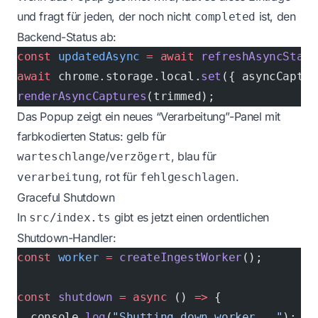
und fragt für jeden, der noch nicht
ist, den
completed
Backend-Status ab:
const
 updatedAsync
 =
 await
 refreshAsyncStatu
await
 chrome.storage.local.
set
({ asyncCaptur
renderAsyncCaptures
(trimmed);
Das Popup zeigt ein neues “Verarbeitung”-Panel mit
farbkodierten Status: gelb für
/
, blau für
warteschlange
verzögert
, rot für
.
verarbeitung
fehlgeschlagen
Graceful Shutdown
In
gibt es jetzt einen ordentlichen
src/index.ts
Shutdown-Handler:
const
 worker
 =
 createIngestWorker
();
const
 shutdown
 =
 async
 () 
=>
 {
  console.
log
(
"Shutting down worker..."
);