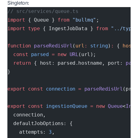
Singleton:
// src/services/queue.ts
import
 { Queue } 
from
 "bullmq"
;
import
 type
 { IngestJobData } 
from
 "../types
function
 parseRedisUrl
(
url
:
 string
)
:
 { 
host
:
  const
 parsed
 =
 new
 URL
(url);
  return
 { host: parsed.hostname, port: 
pars
}
export
 const
 connection
 =
 parseRedisUrl
(proc
export
 const
 ingestionQueue
 =
 new
 Queue
<
Inge
  connection,
  defaultJobOptions: {
    attempts: 
3
,