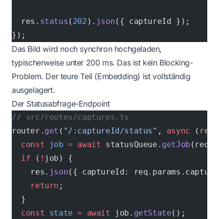
  res.
status
(
202
).
json
({ captureId });
});
Das Bild wird noch synchron hochgeladen,
typischerweise unter 200 ms. Das ist kein Blocking-
Problem. Der teure Teil (Embedding) ist vollständig
ausgelagert.
Der Statusabfrage-Endpoint
// src/routes/captures.ts
router.
get
(
"/:captureId/status"
, 
async
 (
req
,
  const
 job
 =
 await
 statusQueue.
getJob
(req.p
  if
 (
!
job) {
    res.
json
({ captureId: req.params.capture
    return
;
  }
  const
 state
 =
 await
 job.
getState
();