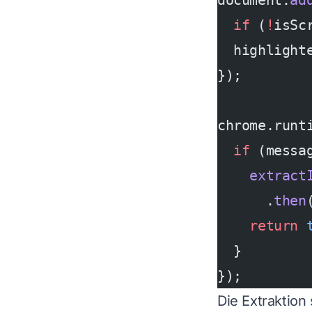
document.
ad
  if
 (
!
isSc
  highlight
});
chrome.runt
  if
 (messa
    extract
      .
then
    return
 
  }
});
Die Extraktion 