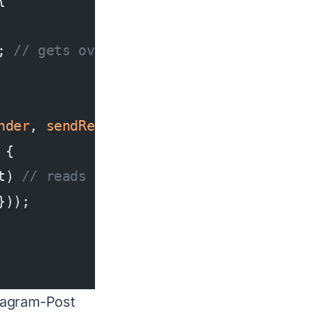
{
; 
// gets overwritten after overlay di
nder
, 
sendResponse
) 
=>
 {
 {
t) 
// reads the already overwritten va
}));
tagram-Post