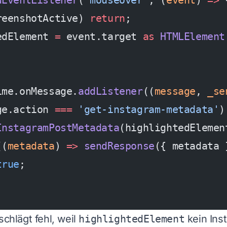
dEventListener
(
'mouseover'
, (
event
) 
=>
 
reenshotActive) 
return
;
edElement 
=
 event.target 
as
 HTMLElement
ime.onMessage.
addListener
((
message
, 
_se
ge.action 
===
 'get-instagram-metadata'
)
InstagramPostMetadata
(highlightedElemen
((
metadata
) 
=>
 sendResponse
({ metadata 
true
;
schlägt fehl, weil
highlightedElement
kein Ins