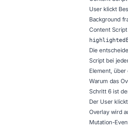
User klickt Be
Background fr
Content Scrip
highlighted
Die entscheide
Script bei jed
Element, über 
Warum das Ove
Schritt 6 ist 
Der User klic
Overlay wird 
Mutation-Event