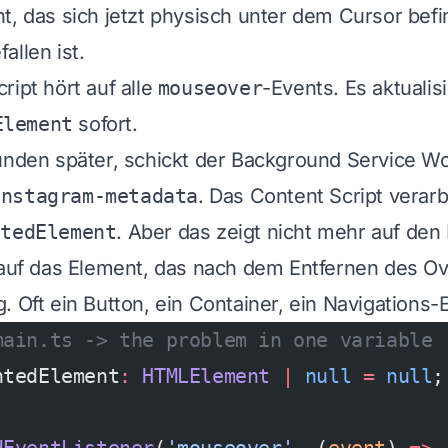
t, das sich jetzt physisch unter dem Cursor befi
allen ist.
ript hört auf alle
mouseover
-Events. Es aktualisi
Element
sofort.
unden später, schickt der Background Service Wo
instagram-metadata
. Das Content Script verarb
htedElement
. Aber das zeigt nicht mehr auf den
 auf das Element, das nach dem Entfernen des Ov
. Oft ein Button, ein Container, ein Navigations-
main.ts -> the problem in one variable
htedElement
:
 HTMLElement
 |
 null
 =
 null
;