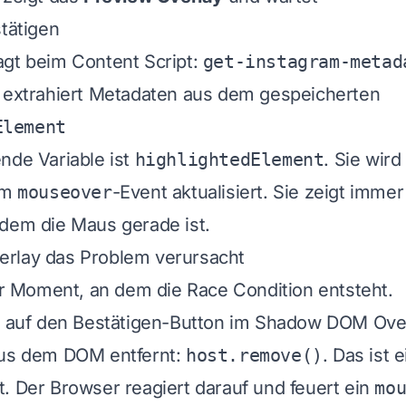
stätigen
agt beim Content Script:
get-instagram-metad
t extrahiert Metadaten aus dem gespeicherten
Element
nde Variable ist
highlightedElement
. Sie wir
em
mouseover
-Event aktualisiert. Sie zeigt immer
dem die Maus gerade ist.
rlay das Problem verursacht
der Moment, an dem die Race Condition entsteht.
kt auf den Bestätigen-Button im Shadow DOM Ove
aus dem DOM entfernt:
host.remove()
. Das ist
. Der Browser reagiert darauf und feuert ein
mo