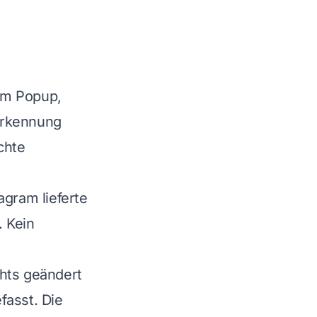
 im Popup,
erkennung
chte
agram lieferte
 Kein
chts geändert
fasst. Die