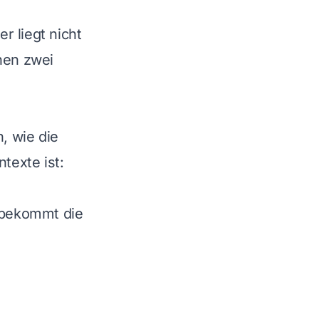
r liegt nicht
hen zwei
, wie die
texte ist:
 bekommt die