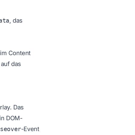
ata
, das
d im Content
 auf das
rlay. Das
 ein DOM-
useover
-Event