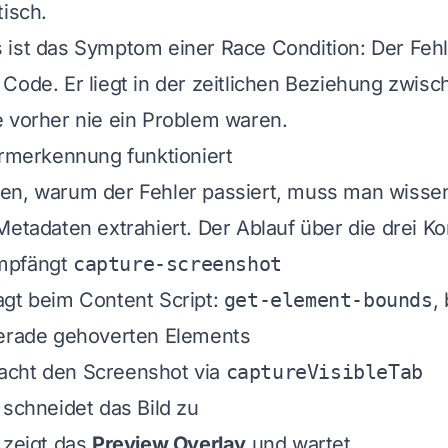
tisch.
ist das Symptom einer Race Condition: Der Fehle
Code. Er liegt in der zeitlichen Beziehung zwisc
 vorher nie ein Problem waren.
ormerkennung funktioniert
en, warum der Fehler passiert, muss man wissen
Metadaten extrahiert. Der Ablauf über die drei Kon
mpfängt
capture-screenshot
agt beim Content Script:
get-element-bounds
,
gerade gehoverten Elements
cht den Screenshot via
captureVisibleTab
 schneidet das Bild zu
 zeigt das
Preview Overlay
und wartet