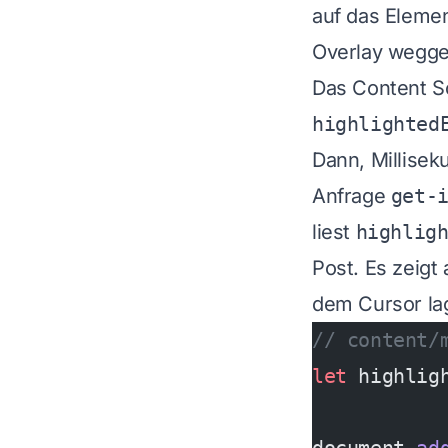
auf das Elemen
Overlay weggef
Das Content Sc
highlighted
Dann, Millisek
Anfrage
get-
liest
highlig
Post. Es zeigt
dem Cursor lag
// content/
let
 highlig