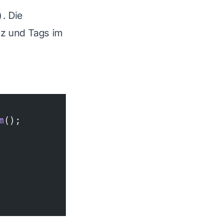
)
. Die
iz und Tags im
m
();