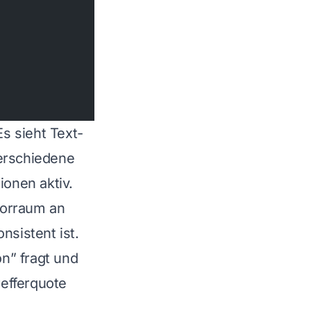
s sieht Text-
verschiedene
onen aktiv.
torraum an
nsistent ist.
n” fragt und
refferquote