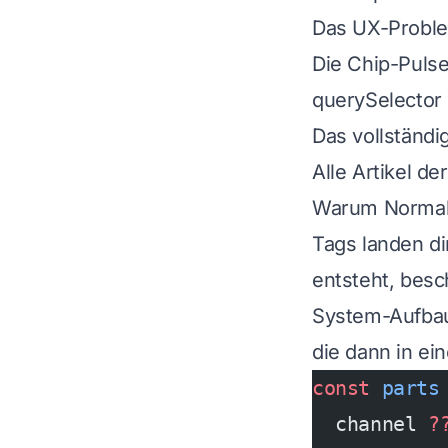
Das UX-Problem
Die Chip-Puls
querySelector
Das vollständ
Alle Artikel de
Warum Normalis
Tags landen d
entsteht, besc
System-Aufba
die dann in ei
const
 parts
  channel 
?