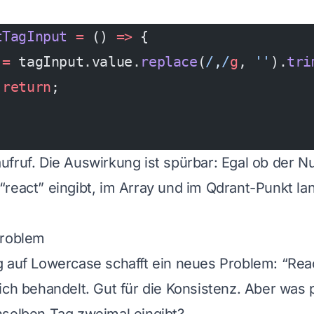
tTagInput
 =
 () 
=>
 {
 =
 tagInput.value.
replace
(
/
,
/
g
, 
''
).
tri
 
return
;
fruf. Die Auswirkung ist spürbar: Egal ob der Nu
react” eingibt, im Array und im Qdrant-Punkt l
Problem
 auf Lowercase schafft ein neues Problem: “Reac
ich behandelt. Gut für die Konsistenz. Aber was 