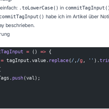
 einfach:
.toLowerCase()
in
commitTagInput(
commitTagInput()
habe ich im
Artikel über Not
ay
beschrieben.
erung
tTagInput
 =
 () 
=>
 {
 =
 tagInput.value.
replace
(
/
,
/
g
, 
''
).
tri
{
Tags.
push
(val);