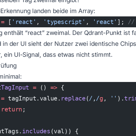
nselben Tag zweimal eingibt?
-Erkennung landen beide im Array:
 
=
 [
'react'
, 
'typescript'
, 
'react'
]; 
//
enthält “react” zweimal. Der Qdrant-Punkt ist f
 in der UI sieht der Nutzer zwei identische Chip
 ein UI-Signal, dass etwas nicht stimmt.
rüfung
minimal:
tTagInput
 =
 () 
=>
 {
 =
 tagInput.value.
replace
(
/
,
/
g
, 
''
).
tri
 
return
;
ntTags.
includes
(val)) {