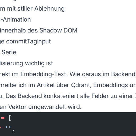
 mit stiller Ablehnung
e-Animation
 innerhalb des Shadow DOM
ige commitTagInput
r Serie
ierung wichtig ist
irekt im Embedding-Text. Wie daraus im Backend 
hreibe ich im
Artikel über Qdrant, Embeddings u
u
. Das Backend konkateniert alle Felder zu einer
nen Vektor umgewandelt wird.
 =
 [
?
 ''
,