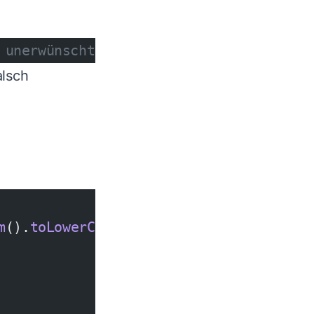
 unerwünscht
alsch
s
m
().
toLowerCase
();