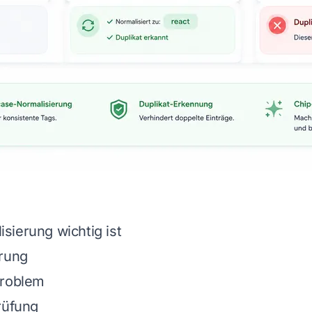
ierung wichtig ist
erung
Problem
rüfung