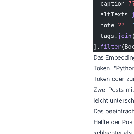
  caption 
?
  altTexts.
  note 
??
 '
  tags.
join
].
filter
(Bo
Das Embedding-
Token. “Python
Token oder zu
Zwei Posts mi
leicht untersc
Das beeinträch
Hälfte der Post
schlechter als 