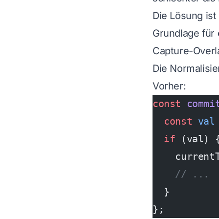
Die Lösung ist
Grundlage für
Capture-Overl
Die Normalisi
Vorher:
const
 commi
  const
 val
  if
 (val) 
    current
    // ...
  }
};