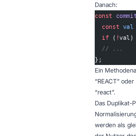
Danach:
const
 commi
  const
 val
  if
 (
!
val)
  // ...
};
Ein Methodenau
“REACT” oder “
“react”.
Das Duplikat-
Normalisierung
werden als gle