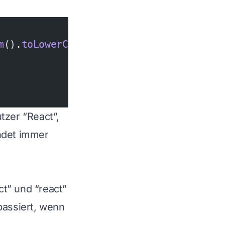
m
().
toLowerCase
();
tzer “React”,
andet immer
t” und “react”
passiert, wenn