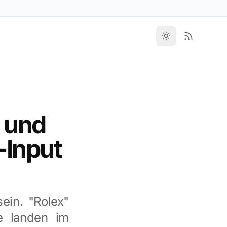
 und
-Input
ein. "Rolex"
e landen im