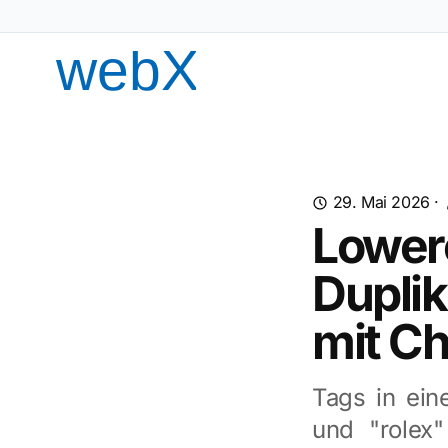
29. Mai 2026
·
Lower
Dupli
mit C
Tags in ein
und "rolex