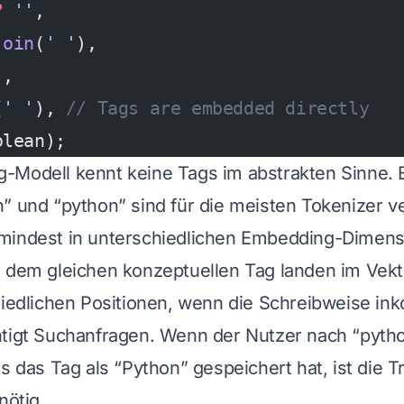
?
 ''
,
join
(
' '
),
'
,
(
' '
), 
// Tags are embedded directly
olean);
Modell kennt keine Tags im abstrakten Sinne. E
” und “python” sind für die meisten Tokenizer 
mindest in unterschiedlichen Embedding-Dimensi
t dem gleichen konzeptuellen Tag landen im Vek
hiedlichen Positionen, wenn die Schreibweise inko
tigt Suchanfragen. Wenn der Nutzer nach “pytho
s das Tag als “Python” gespeichert hat, ist die T
nötig.