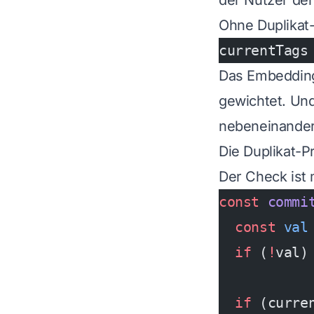
der Nutzer de
Ohne Duplikat
currentTags
Das Embedding 
gewichtet. Und
nebeneinander,
Die Duplikat-P
Der Check ist 
const
 commi
  const
 val
  if
 (
!
val)
  if
 (curre