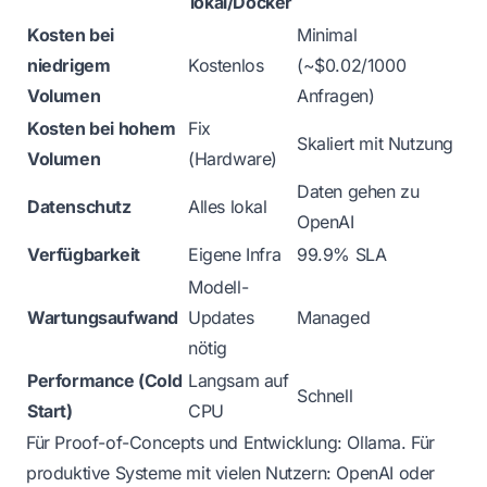
lokal/Docker
Kosten bei
Minimal
niedrigem
Kostenlos
(~$0.02/1000
Volumen
Anfragen)
Kosten bei hohem
Fix
Skaliert mit Nutzung
Volumen
(Hardware)
Daten gehen zu
Datenschutz
Alles lokal
OpenAI
Verfügbarkeit
Eigene Infra
99.9% SLA
Modell-
Wartungsaufwand
Updates
Managed
nötig
Performance (Cold
Langsam auf
Schnell
Start)
CPU
Für Proof-of-Concepts und Entwicklung: Ollama. Für
produktive Systeme mit vielen Nutzern: OpenAI oder