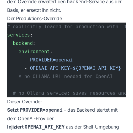
dem Override erweitert den
-Service aus der
backend
Basis, er ersetzt ihn nicht.
Der Produktions-Override
# explicitly loaded for production with -f
services
:
  backend
:
    environment
:
      - 
PROVIDER=openai
      - 
OPENAI_API_KEY=${OPENAI_API_KEY}
    # no OLLAMA_URL needed for OpenAI
  # no Ollama service: saves resources and c
Dieser Override:
Setzt
– das Backend startet mit
PROVIDER=openai
dem OpenAI-Provider
Injiziert
aus der Shell-Umgebung
OPENAI_API_KEY