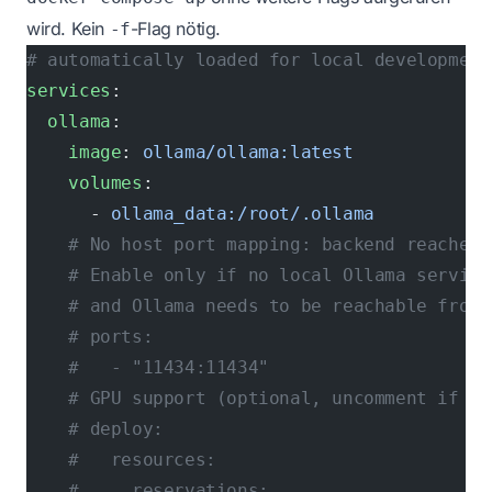
wird. Kein
-Flag nötig.
-f
# automatically loaded for local development
services
:
  ollama
:
    image
: 
ollama/ollama:latest
    volumes
:
      - 
ollama_data:/root/.ollama
    # No host port mapping: backend reaches 
    # Enable only if no local Ollama service
    # and Ollama needs to be reachable from 
    # ports:
    #   - "11434:11434"
    # GPU support (optional, uncomment if av
    # deploy:
    #   resources:
    #     reservations: