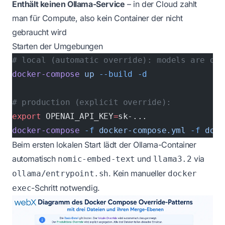
Enthält keinen Ollama-Service
– in der Cloud zahlt
man für Compute, also kein Container der nicht
gebraucht wird
Starten der Umgebungen
# local (automatic override): models are dow
docker-compose
 up
 --build
 -d
# production (explicit override):
export
 OPENAI_API_KEY
=
sk-...
docker-compose
 -f
 docker-compose.yml
 -f
 dock
Beim ersten lokalen Start lädt der Ollama-Container
automatisch
und
via
nomic-embed-text
llama3.2
. Kein manueller
ollama/entrypoint.sh
docker
-Schritt notwendig.
exec