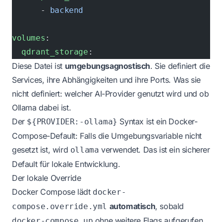
      - 
backend
volumes
:
  qdrant_storage
:
Diese Datei ist
umgebungsagnostisch
. Sie definiert die
Services, ihre Abhängigkeiten und ihre Ports. Was sie
nicht definiert: welcher AI-Provider genutzt wird und ob
Ollama dabei ist.
Der
Syntax ist ein Docker-
${PROVIDER:-ollama}
Compose-Default: Falls die Umgebungsvariable nicht
gesetzt ist, wird
verwendet. Das ist ein sicherer
ollama
Default für lokale Entwicklung.
Der lokale Override
Docker Compose lädt
docker-
automatisch
, sobald
compose.override.yml
ohne weitere Flags aufgerufen
docker-compose up