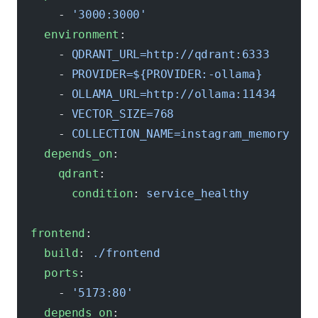
      - 
'3000:3000'
    environment
:
      - 
QDRANT_URL=http://qdrant:6333
      - 
PROVIDER=${PROVIDER:-ollama}
      - 
OLLAMA_URL=http://ollama:11434
      - 
VECTOR_SIZE=768
      - 
COLLECTION_NAME=instagram_memory
    depends_on
:
      qdrant
:
        condition
: 
service_healthy
  frontend
:
    build
: 
./frontend
    ports
:
      - 
'5173:80'
    depends_on
: