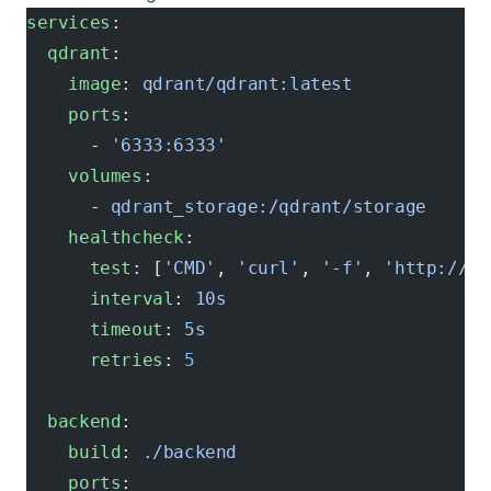
services
:
  qdrant
:
    image
: 
qdrant/qdrant:latest
    ports
:
      - 
'6333:6333'
    volumes
:
      - 
qdrant_storage:/qdrant/storage
    healthcheck
:
      test
: [
'CMD'
, 
'curl'
, 
'-f'
, 
'http://lo
      interval
: 
10s
      timeout
: 
5s
      retries
: 
5
  backend
:
    build
: 
./backend
    ports
: