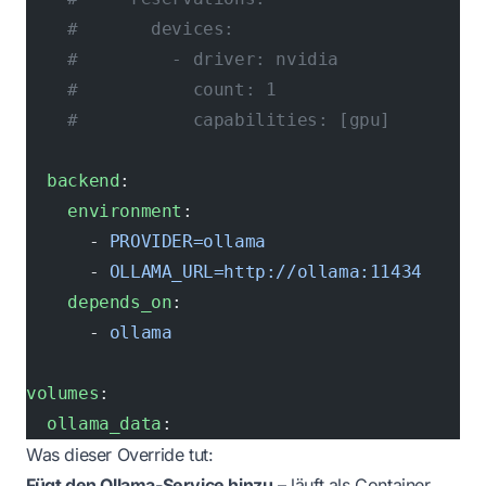
    #       devices:
    #         - driver: nvidia
    #           count: 1
    #           capabilities: [gpu]
  backend
:
    environment
:
      - 
PROVIDER=ollama
      - 
OLLAMA_URL=http://ollama:11434
    depends_on
:
      - 
ollama
volumes
:
  ollama_data
:
Was dieser Override tut:
Fügt den Ollama-Service hinzu
– läuft als Container,