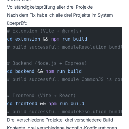
Vollständigkeitsprüfung aller drei Projekte
Nach dem Fix habe ich alle drei Projekte im System
überprüft:
# Extension (Vite + @crxjs)
cd
 extension
 && 
npm
 run
 build
# build successful: moduleResolution bundler
# Backend (Node.js + Express)
cd
 backend
 && 
npm
 run
 build
# build successful: module CommonJS is corre
# Frontend (Vite + React)
cd
 frontend
 && 
npm
 run
 build
# build successful: moduleResolution bundler
Drei verschiedene Projekte, drei verschiedene Build-
Kontexte, drei verschiedene tsconfig-Konfigurationen.