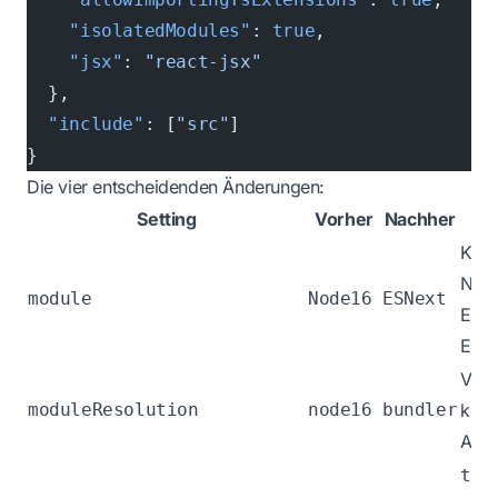
    "isolatedModules"
: 
true
,
    "jsx"
: 
"react-jsx"
  },
  "include"
: [
"src"
]
}
Die vier entscheidenden Änderungen:
Setting
Vorher
Nachher
W
Kein
Node
module
Node16
ESNext
ESM
Enfo
Vite-
moduleResolution
node16
bundler
komp
Aufl
tsc