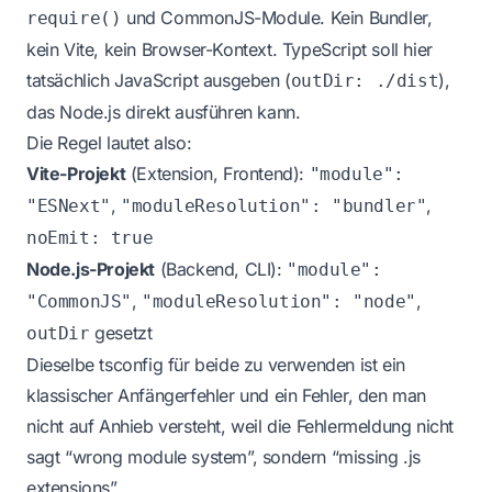
und CommonJS-Module. Kein Bundler,
require()
kein Vite, kein Browser-Kontext. TypeScript soll hier
tatsächlich JavaScript ausgeben (
),
outDir: ./dist
das Node.js direkt ausführen kann.
Die Regel lautet also:
Vite-Projekt
(Extension, Frontend):
"module":
,
,
"ESNext"
"moduleResolution": "bundler"
noEmit: true
Node.js-Projekt
(Backend, CLI):
"module":
,
,
"CommonJS"
"moduleResolution": "node"
gesetzt
outDir
Dieselbe tsconfig für beide zu verwenden ist ein
klassischer Anfängerfehler und ein Fehler, den man
nicht auf Anhieb versteht, weil die Fehlermeldung nicht
sagt “wrong module system”, sondern “missing .js
extensions”.