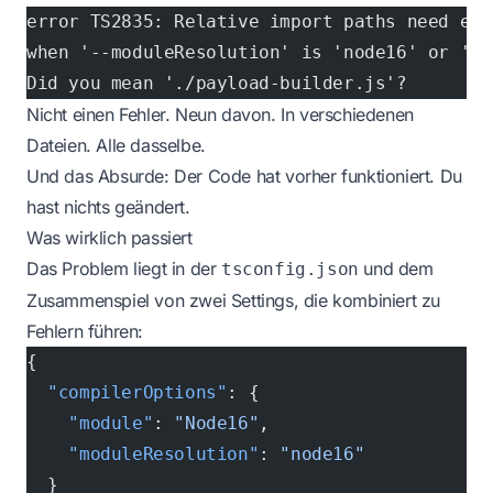
error TS2835: Relative import paths need exp
when '--moduleResolution' is 'node16' or 'no
Did you mean './payload-builder.js'?
Nicht einen Fehler. Neun davon. In verschiedenen
Dateien. Alle dasselbe.
Und das Absurde: Der Code hat vorher funktioniert. Du
hast nichts geändert.
Was wirklich passiert
Das Problem liegt in der
und dem
tsconfig.json
Zusammenspiel von zwei Settings, die kombiniert zu
Fehlern führen:
{
  "compilerOptions"
: {
    "module"
: 
"Node16"
,
    "moduleResolution"
: 
"node16"
  }