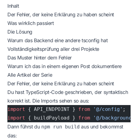
Inhalt
Der Fehler, der keine Erklärung zu haben scheint
Was wirklich passiert
Die Lösung
Warum das Backend eine andere tsconfig hat
Vollständigkeitsprüfung aller drei Projekte
Das Muster hinter dem Fehler
Warum ich das in einem eigenen Post dokumentiere
Alle Artikel der Serie
Der Fehler, der keine Erklärung zu haben scheint
Du hast TypeScript-Code geschrieben, der syntaktisch
korrekt ist. Die Imports sehen so aus:
import
 { API_ENDPOINT } 
from
 '@/config'
;
import
 { buildPayload } 
from
 '@/background/p
Dann führst du
aus und bekommst
npm run build
das: