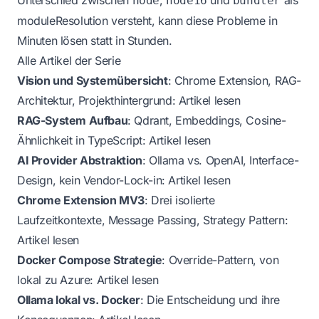
Unterschied zwischen
,
und
als
node
node16
bundler
moduleResolution versteht, kann diese Probleme in
Minuten lösen statt in Stunden.
Alle Artikel der Serie
Vision und Systemübersicht
: Chrome Extension, RAG-
Architektur, Projekthintergrund:
Artikel lesen
RAG-System Aufbau
: Qdrant, Embeddings, Cosine-
Ähnlichkeit in TypeScript:
Artikel lesen
AI Provider Abstraktion
: Ollama vs. OpenAI, Interface-
Design, kein Vendor-Lock-in:
Artikel lesen
Chrome Extension MV3
: Drei isolierte
Laufzeitkontexte, Message Passing, Strategy Pattern:
Artikel lesen
Docker Compose Strategie
: Override-Pattern, von
lokal zu Azure:
Artikel lesen
Ollama lokal vs. Docker
: Die Entscheidung und ihre