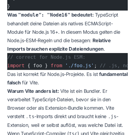
}
Was
bedeutet:
TypeScript
"module": "Node16"
behandelt deine Dateien als natives ECMAScript-
Module für Node.js 16+. In diesem Modus gelten die
Node.js-ESM-Regeln und die besagen:
Relative
Imports brauchen explizite Dateiendungen
.
// correct for Node.js ESM:
import
 { foo } 
from
 './foo.js'
; 
// .js, not 
Das ist korrekt für Node.js-Projekte. Es ist
fundamental
falsch
für Vite.
Warum Vite anders ist:
Vite ist ein Bundler. Er
verarbeitet TypeScript-Dateien, bevor sie in den
Browser oder als Extension-Bundle kommen. Vite
versteht
-Imports direkt und braucht keine
-
.ts
.js
Extension, weil er selbst auflöst, was welche Datei ist.
Wenn TypeScript-Compiler (
) und Vite gleichzeitig
tsc