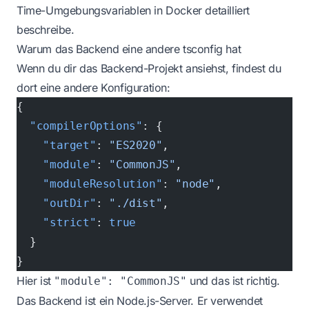
Time-Umgebungsvariablen in Docker
detailliert
beschreibe.
Warum das Backend eine andere tsconfig hat
Wenn du dir das Backend-Projekt ansiehst, findest du
dort eine andere Konfiguration:
{
  "compilerOptions"
: {
    "target"
: 
"ES2020"
,
    "module"
: 
"CommonJS"
,
    "moduleResolution"
: 
"node"
,
    "outDir"
: 
"./dist"
,
    "strict"
: 
true
  }
}
Hier ist
und das ist richtig.
"module": "CommonJS"
Das Backend ist ein Node.js-Server. Er verwendet