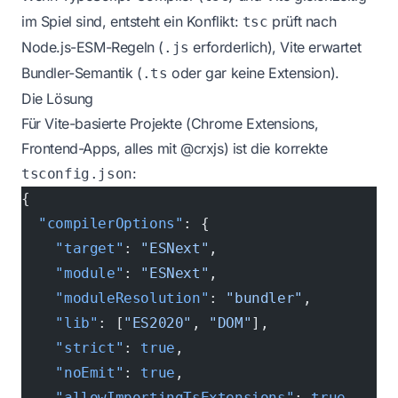
im Spiel sind, entsteht ein Konflikt:
prüft nach
tsc
Node.js-ESM-Regeln (
erforderlich), Vite erwartet
.js
Bundler-Semantik (
oder gar keine Extension).
.ts
Die Lösung
Für Vite-basierte Projekte (Chrome Extensions,
Frontend-Apps, alles mit @crxjs) ist die korrekte
:
tsconfig.json
{
  "compilerOptions"
: {
    "target"
: 
"ESNext"
,
    "module"
: 
"ESNext"
,
    "moduleResolution"
: 
"bundler"
,
    "lib"
: [
"ES2020"
, 
"DOM"
],
    "strict"
: 
true
,
    "noEmit"
: 
true
,
    "allowImportingTsExtensions"
: 
true
,