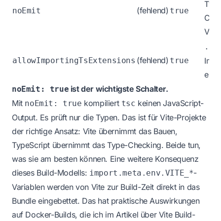
Type
(fehlend)
noEmit
true
Chec
Vite
.ts
(fehlend)
allowImportingTsExtensions
true
Impo
erla
ist der wichtigste Schalter.
noEmit: true
Mit
kompiliert
keinen JavaScript-
noEmit: true
tsc
Output. Es prüft nur die Typen. Das ist für Vite-Projekte
der richtige Ansatz: Vite übernimmt das Bauen,
TypeScript übernimmt das Type-Checking. Beide tun,
was sie am besten können. Eine weitere Konsequenz
dieses Build-Modells:
-
import.meta.env.VITE_*
Variablen werden von Vite zur Build-Zeit direkt in das
Bundle eingebettet. Das hat praktische Auswirkungen
auf Docker-Builds, die ich im
Artikel über Vite Build-