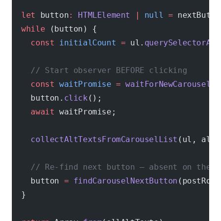
  let
 button
:
 HTMLElement
 |
 null
 =
 nextButto
  while
 (button) {
    const
 initialCount
 =
 ul.
querySelectorAll
    // Start observer BEFORE clicking
    const
 waitPromise
 =
 waitForNewCarouselSl
    button.
click
();
    await
 waitPromise;
    collectAltTextsFromCarouselList
(ul, allA
    // Re-find next button — absent on the l
    button 
=
 findCarouselNextButton
(postRoot
  }