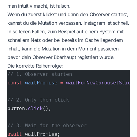
man intuitiv macht, ist falsch.
Wenn du zuerst klickst und dann den Observer startest,
kannst du die Mutation verpassen. Instagram ist schnell.
In seltenen Fällen, zum Beispiel auf einem System mit
schnellem Netz oder bei bereits im Cache liegendem
Inhalt, kann die Mutation in dem Moment passieren,
bevor dein Observer überhaupt registriert wurde.
Die korrekte Reihenfolge:
// 1. Observer starten
const
 waitPromise
 =
 waitForNewCarouselSlide
(
// 2. Only then click
button.
click
();
// 3. Wait for the observer
await
 waitPromise;