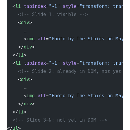
  <
li
 tabindex
=
"-1"
 style
=
"transform: transl
    <!-- Slide 1: visible -->
    <
div
>
      …
      <
img
 alt
=
"Photo by The Stoics on May 1
    </
div
>
  </
li
>
  <
li
 tabindex
=
"-1"
 style
=
"transform: transl
    <!-- Slide 2: already in DOM, not yet vi
    <
div
>
      …
      <
img
 alt
=
"Photo by The Stoics on May 1
    </
div
>
  </
li
>
  <!-- Slide 3–N: not yet in DOM -->
</
ul
>