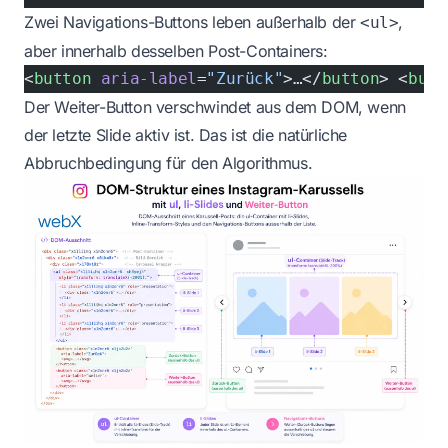
Zwei Navigations-Buttons leben außerhalb der
,
<ul>
aber innerhalb desselben Post-Containers:
<
button
 aria-label
=
"Zurück"
>…</
button
> <
butt
Der Weiter-Button verschwindet aus dem DOM, wenn
der letzte Slide aktiv ist. Das ist die natürliche
Abbruchbedingung für den Algorithmus.