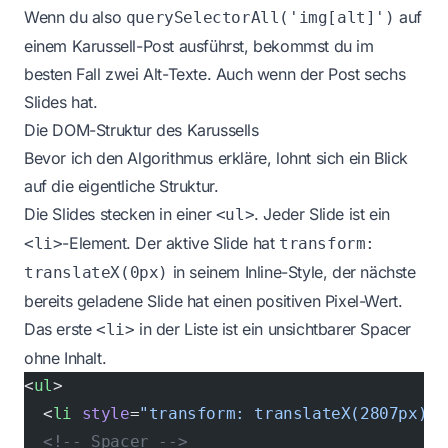
Wenn du also
auf
querySelectorAll('img[alt]')
einem Karussell-Post ausführst, bekommst du im
besten Fall zwei Alt-Texte. Auch wenn der Post sechs
Slides hat.
Die DOM-Struktur des Karussells
Bevor ich den Algorithmus erkläre, lohnt sich ein Blick
auf die eigentliche Struktur.
Die Slides stecken in einer
. Jeder Slide ist ein
<ul>
-Element. Der aktive Slide hat
<li>
transform:
in seinem Inline-Style, der nächste
translateX(0px)
bereits geladene Slide hat einen positiven Pixel-Wert.
Das erste
in der Liste ist ein unsichtbarer Spacer
<li>
ohne Inhalt.
<
ul
>
  <
li
 style
=
"transform: translateX(2807px); 
  <!-- Spacer -->