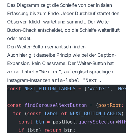
Das Diagramm zeigt die Schleife von der initialen
Erfassung bis zum Ende. Jeder Durchlauf startet den
Observer, klickt, wartet und sammelt. Der Weiter-
Button-Check entscheidet, ob die Schleife weiterläuft
oder endet.
Den Weiter-Button semantisch finden
Auch hier gilt dasselbe Prinzip wie bei der Caption-
Expansion: kein Classname. Der Weiter-Button hat
, auf englischsprachigen
aria-label="Weiter"
Instagram-Instanzen
.
aria-label="Next"
const
 NEXT_BUTTON_LABELS
 =
 [
'Weiter'
, 
'Next'
const
 findCarouselNextButton
 =
 (
postRoot
:
 HT
  for
 (
const
 label
 of
 NEXT_BUTTON_LABELS
) {
    const
 btn
 =
 postRoot.
querySelector
<
HTMLE
    if
 (btn) 
return
 btn;