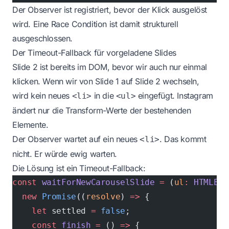
Der Observer ist registriert, bevor der Klick ausgelöst
wird. Eine Race Condition ist damit strukturell
ausgeschlossen.
Der Timeout-Fallback für vorgeladene Slides
Slide 2 ist bereits im DOM, bevor wir auch nur einmal
klicken. Wenn wir von Slide 1 auf Slide 2 wechseln,
wird kein neues
in die
eingefügt. Instagram
<li>
<ul>
ändert nur die Transform-Werte der bestehenden
Elemente.
Der Observer wartet auf ein neues
. Das kommt
<li>
nicht. Er würde ewig warten.
Die Lösung ist ein Timeout-Fallback:
const
 waitForNewCarouselSlide
 =
 (
ul
:
 HTMLEle
  new
 Promise
((
resolve
) 
=>
 {
    let
 settled 
=
 false
;
    const
 finish
 =
 () 
=>
 {