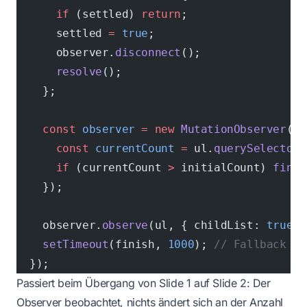
      if
 (settled) 
return
;
      settled 
=
 true
;
      observer.
disconnect
();
      resolve
();
    };
    const
 observer
 =
 new
 MutationObserver
(()
      const
 currentCount
 =
 ul.
querySelectorA
      if
 (currentCount 
>
 initialCount) 
finis
    });
    observer.
observe
(ul, { childList: 
true
, 
    setTimeout
(finish, 
1000
); 
// Fallback na
  });
Passiert beim Übergang von Slide 1 auf Slide 2: Der
Observer beobachtet, nichts ändert sich an der Anzahl