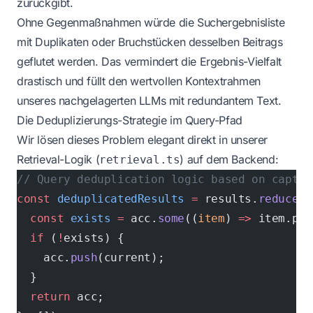
zurückgibt.
Ohne Gegenmaßnahmen würde die Suchergebnisliste
mit Duplikaten oder Bruchstücken desselben Beitrags
geflutet werden. Das vermindert die Ergebnis-Vielfalt
drastisch und füllt den wertvollen Kontextrahmen
unseres nachgelagerten LLMs mit redundantem Text.
Die Deduplizierungs-Strategie im Query-Pfad
Wir lösen dieses Problem elegant direkt in unserer
Retrieval-Logik (
) auf dem Backend:
retrieval.ts
// Query deduplication logic based on captur
const
 deduplicatedResults
 =
 results.
reduce
<
S
  const
 exists
 =
 acc.
some
((
item
) 
=>
 item.pay
  if
 (
!
exists) {
    acc.
push
(current);
  }
  return
 acc;