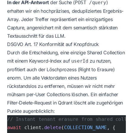
In der API-Antwort
der Suche (
)
POST /query
erhalten wir ein hochpräzises, dedupliziertes Ergebnis-
Array. Jeder Treffer repräsentiert ein einzigartiges
Capture, angereichert mit dem semantisch stärksten
Textausschnitt für das LLM.
DSGVO Art. 17 Konformität auf Knopfdruck
Durch die Entscheidung, eine einzige Shared Collection
mit einem Keyword-Index auf
zu nutzen,
userId
profitiert auch der Löschprozess (Right to Erasure)
enorm. Um alle Vektordaten eines Nutzers
rückstandslos zu entfernen, müssen wir nicht mehr
mühsam per-User Collections löschen. Ein einfacher
Filter-Delete-Request in Qdrant löscht alle zugehörigen
Punkte augenblicklich:
// Instant tenant erasure from shared collec
await
 client.
delete
(
COLLECTION_NAME
, {