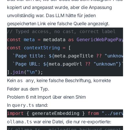
kopiert und angepasst wurde, aber die Anpassung
unvollständig war. Das LLM hätte für jeden
gespeicherten Link eine falsche Quelle angezeigt.
// Typed access, no cast, correct label
const
 meta
 =
 metadata 
as
 GenericWebPagePaylo
const
 contextString
 =
 [
  `Page title: ${
meta
.
pageTitle
 ??
 "unknown"
  `Page URL: ${
meta
.
pageUrl
 ??
 "unknown"}`
,
].
join
(
"
\n
"
);
Kein
, keine falsche Beschriftung, korrekte
as any
Felder aus dem Typ.
Problem 6 mit Import über einen Shim
In
stand:
query.ts
import
 { generateEmbedding } 
from
 "../servic
war eine Datei, die nur re-exportierte:
ollama.ts
// ollama.ts — misleading backward-compat sh