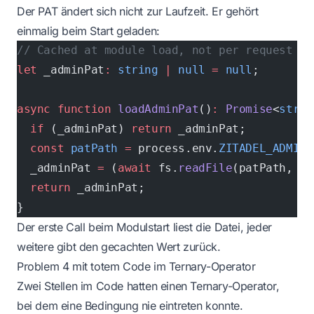
Der PAT ändert sich nicht zur Laufzeit. Er gehört
einmalig beim Start geladen:
// Cached at module load, not per request
let
 _adminPat
:
 string
 |
 null
 =
 null
;
async
 function
 loadAdminPat
()
:
 Promise
<
strin
  if
 (_adminPat) 
return
 _adminPat;
  const
 patPath
 =
 process.env.
ZITADEL_ADMIN_
  _adminPat 
=
 (
await
 fs.
readFile
(patPath, 
"u
  return
 _adminPat;
}
Der erste Call beim Modulstart liest die Datei, jeder
weitere gibt den gecachten Wert zurück.
Problem 4 mit totem Code im Ternary-Operator
Zwei Stellen im Code hatten einen Ternary-Operator,
bei dem eine Bedingung nie eintreten konnte.