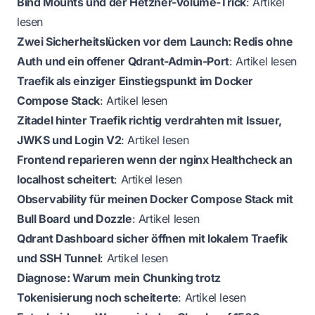
Bind Mounts und der Hetzner-Volume-Trick
:
Artikel
lesen
Zwei Sicherheitslücken vor dem Launch: Redis ohne
Auth und ein offener Qdrant-Admin-Port
:
Artikel lesen
Traefik als einziger Einstiegspunkt im Docker
Compose Stack
:
Artikel lesen
Zitadel hinter Traefik richtig verdrahten mit Issuer,
JWKS und Login V2
:
Artikel lesen
Frontend reparieren wenn der nginx Healthcheck an
localhost scheitert
:
Artikel lesen
Observability für meinen Docker Compose Stack mit
Bull Board und Dozzle
:
Artikel lesen
Qdrant Dashboard sicher öffnen mit lokalem Traefik
und SSH Tunnel
:
Artikel lesen
Diagnose: Warum mein Chunking trotz
Tokenisierung noch scheiterte
:
Artikel lesen