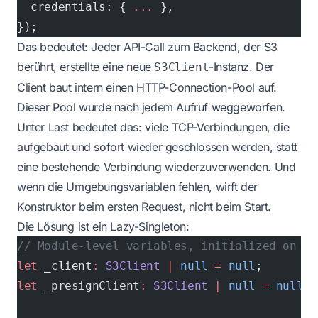
  credentials: { 
...
 },
});
Das bedeutet: Jeder API-Call zum Backend, der S3
berührt, erstellte eine neue
-Instanz. Der
S3Client
Client baut intern einen HTTP-Connection-Pool auf.
Dieser Pool wurde nach jedem Aufruf weggeworfen.
Unter Last bedeutet das: viele TCP-Verbindungen, die
aufgebaut und sofort wieder geschlossen werden, statt
eine bestehende Verbindung wiederzuverwenden. Und
wenn die Umgebungsvariablen fehlen, wirft der
Konstruktor beim ersten Request, nicht beim Start.
Die Lösung ist ein Lazy-Singleton:
// Module-level variables, initialized on fi
let
 _client
:
 S3Client
 |
 null
 =
 null
;
let
 _presignClient
:
 S3Client
 |
 null
 =
 null
;