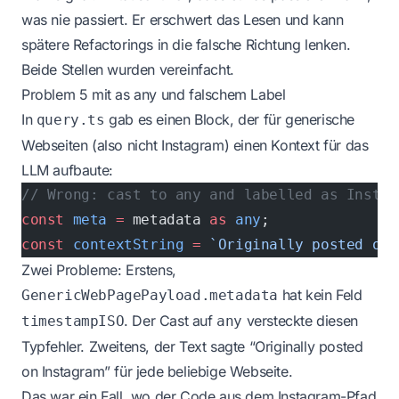
was nie passiert. Er erschwert das Lesen und kann
spätere Refactorings in die falsche Richtung lenken.
Beide Stellen wurden vereinfacht.
Problem 5 mit as any und falschem Label
In
gab es einen Block, der für generische
query.ts
Webseiten (also nicht Instagram) einen Kontext für das
LLM aufbaute:
// Wrong: cast to any and labelled as Instag
const
 meta
 =
 metadata 
as
 any
;
const
 contextString
 =
 `Originally posted on 
Zwei Probleme: Erstens,
hat kein Feld
GenericWebPagePayload.metadata
. Der Cast auf
versteckte diesen
timestampISO
any
Typfehler. Zweitens, der Text sagte “Originally posted
on Instagram” für jede beliebige Webseite.
Das war ein Fall, wo der Code aus dem Instagram-Pfad