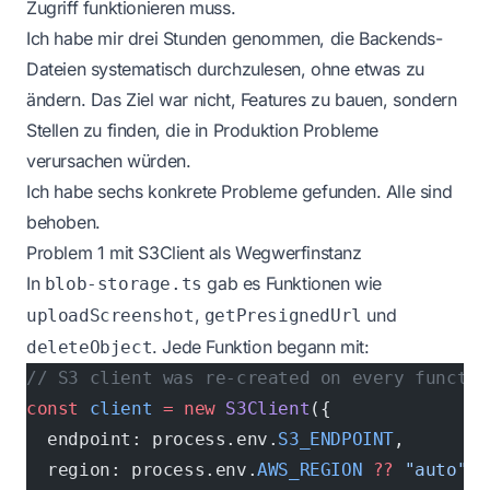
Zugriff funktionieren muss.
Ich habe mir drei Stunden genommen, die Backends-
Dateien systematisch durchzulesen, ohne etwas zu
ändern. Das Ziel war nicht, Features zu bauen, sondern
Stellen zu finden, die in Produktion Probleme
verursachen würden.
Ich habe sechs konkrete Probleme gefunden. Alle sind
behoben.
Problem 1 mit S3Client als Wegwerfinstanz
In
gab es Funktionen wie
blob-storage.ts
,
und
uploadScreenshot
getPresignedUrl
. Jede Funktion begann mit:
deleteObject
// S3 client was re-created on every functio
const
 client
 =
 new
 S3Client
({
  endpoint: process.env.
S3_ENDPOINT
,
  region: process.env.
AWS_REGION
 ??
 "auto"
,