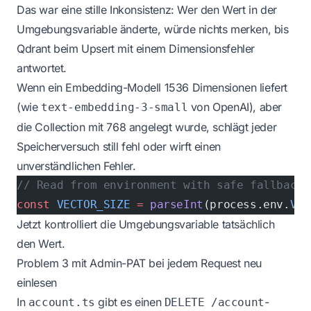
Das war eine stille Inkonsistenz: Wer den Wert in der
Umgebungsvariable änderte, würde nichts merken, bis
Qdrant beim Upsert mit einem Dimensionsfehler
antwortet.
Wenn ein Embedding-Modell 1536 Dimensionen liefert
(wie
von OpenAI), aber
text-embedding-3-small
die Collection mit 768 angelegt wurde, schlägt jeder
Speicherversuch still fehl oder wirft einen
unverständlichen Fehler.
// Read from environment with safe fallback
const
 VECTOR_SIZE
 =
 parseInt
(process.env.
VEC
Jetzt kontrolliert die Umgebungsvariable tatsächlich
den Wert.
Problem 3 mit Admin-PAT bei jedem Request neu
einlesen
In
gibt es einen
-
account.ts
DELETE /account