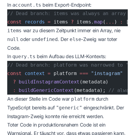
In
beim Export-Endpoint:
account.ts
// Dead branch: items was always an array at
const
 records
 =
 items 
?
 items.
map
(
...
) 
:
 [];
war zu diesem Zeitpunkt immer ein Array, nie
items
oder
. Der
-Zweig war toter
null
undefined
else
Code.
In
beim Aufbau des LLM-Kontexts:
query.ts
// Dead branch: platform was narrowed to "ge
const
 context
 =
 platform 
===
 "instagram"
  ?
 buildInstagramContext
(metadata)
  :
 buildGenericContext
(metadata); 
// always
An dieser Stelle im Code war
durch
platform
TypeScript bereits auf
eingeschränkt. Der
"generic"
Instagram-Zweig konnte nie erreicht werden.
Toter Code in produktionsnahem Code ist ein
Warnsignal. Er täuscht vor, dass etwas passieren kann,