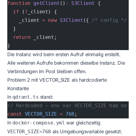
function
 getClient
()
:
 S3Client
 {
  if
 (
!
_client) {
    _client 
=
 new
 S3Client
({ 
/* config */
 })
  }
  return
 _client;
}
Die Instanz wird beim ersten Aufruf einmalig erstellt.
Alle weiteren Aufrufe bekommen dieselbe Instanz. Die
Verbindungen im Pool bleiben offen.
Problem 2 mit VECTOR_SIZE als hardcodierte
Konstante
In
stand:
qdrant.ts
// Hardcoded — env var VECTOR_SIZE had no ef
const
 VECTOR_SIZE
 =
 768
;
In
war gleichzeitig
docker-compose.yml
als Umgebungsvariable gesetzt.
VECTOR_SIZE=768