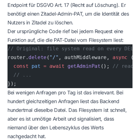
Endpoint für DSGVO Art. 17 (Recht auf Löschung). Er
benötigt einen Zitadel-Admin-PAT, um die Identität des
Nutzers in Zitadel zu löschen.
Der ursprüngliche Code rief bei jedem Request eine
Funktion auf, die die PAT-Datei vom Filesystem liest:
// Original: file system read on every DELET
router.
delete
(
"/"
, authMiddleware, 
async
 (
re
  const
 pat
 =
 await
 getAdminPat
(); 
// reads 
  // ...
});
Bei wenigen Anfragen pro Tag ist das irrelevant. Bei
hundert gleichzeitigen Anfragen liest das Backend
hundertmal dieselbe Datei. Das Filesystem ist schnell,
aber es ist unnötige Arbeit und signalisiert, dass
niemand über den Lebenszyklus des Werts
nachgedacht hat.