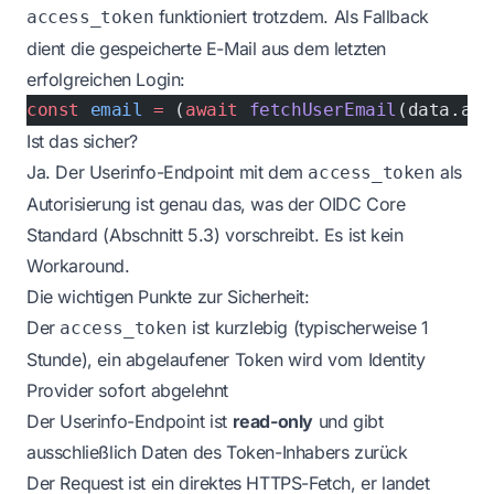
funktioniert trotzdem. Als Fallback
access_token
dient die gespeicherte E-Mail aus dem letzten
erfolgreichen Login:
const
 email
 =
 (
await
 fetchUserEmail
(data.acc
Ist das sicher?
Ja. Der Userinfo-Endpoint mit dem
als
access_token
Autorisierung ist genau das, was der OIDC Core
Standard (Abschnitt 5.3) vorschreibt. Es ist kein
Workaround.
Die wichtigen Punkte zur Sicherheit:
Der
ist kurzlebig (typischerweise 1
access_token
Stunde), ein abgelaufener Token wird vom Identity
Provider sofort abgelehnt
Der Userinfo-Endpoint ist
read-only
und gibt
ausschließlich Daten des Token-Inhabers zurück
Der Request ist ein direktes HTTPS-Fetch, er landet