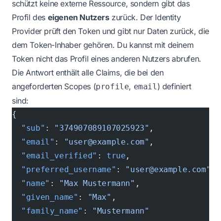
schützt keine externe Ressource, sondern gibt das
Profil des
eigenen Nutzers
zurück. Der Identity
Provider prüft den Token und gibt nur Daten zurück, die
dem Token-Inhaber gehören. Du kannst mit deinem
Token nicht das Profil eines anderen Nutzers abrufen.
Die Antwort enthält alle Claims, die bei den
angeforderten Scopes (
,
) definiert
profile
email
sind:
{
  "sub"
: 
"374907089107025923"
,
  "email"
: 
"user@example.com"
,
  "email_verified"
: 
true
,
  "preferred_username"
: 
"user@example.com"
,
  "name"
: 
"Max Mustermann"
,
  "given_name"
: 
"Max"
,
  "family_name"
: 
"Mustermann"