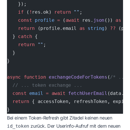
    });
    if
 (
!
res.ok) 
return
 ""
;
    const
 profile
 =
 (
await
 res.
json
()) 
as
 Re
    return
 (profile.email 
as
 string
) 
??
 (pro
  } 
catch
 {
    return
 ""
;
  }
}
async
 function
 exchangeCodeForTokens
(
/* ... 
  // ... token exchange ...
  const
 email
 =
 await
 fetchUserEmail
(data.ac
  return
 { accessToken, refreshToken, expire
}
Bei einem Token-Refresh gibt Zitadel keinen neuen
zurück. Der Userinfo-Aufruf mit dem neuen
id_token