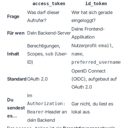
access_token
id_token
Was darf dieser
Wer hat sich gerade
Frage
Aufrufer?
eingeloggt?
Deine Frontend-
Für wen
Dein Backend-Server
Applikation
Nutzerprofil:
,
Berechtigungen,
email
Inhalt
Scopes,
(User-
,
sub
name
ID)
preferred_username
OpenID Connect
Standard
OAuth 2.0
(OIDC), aufgebaut auf
OAuth 2.0
Im
Du
Authorization:
Gar nicht, du liest es
sendest
-Header an
lokal aus
Bearer
es…
dein Backend