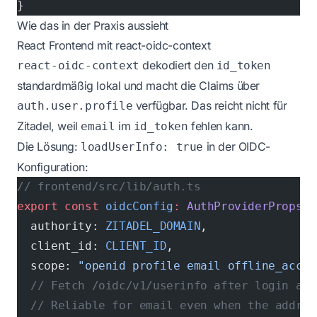
}
Wie das in der Praxis aussieht
React Frontend mit react-oidc-context
dekodiert den
react-oidc-context
id_token
standardmäßig lokal und macht die Claims über
verfügbar. Das reicht nicht für
auth.user.profile
Zitadel, weil
im
fehlen kann.
email
id_token
Die Lösung:
in der OIDC-
loadUserInfo: true
Konfiguration:
// frontend/src/lib/auth.ts
export
 const
 oidcConfig
:
 AuthProviderProps
 =
  authority: 
ZITADEL_DOMAIN
,
  client_id: 
CLIENT_ID
,
  scope: 
"openid profile email offline_acces
  // Fetch /oidc/v1/userinfo after login and
  // Reliable for email even when the addres