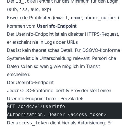
Der
enthält nur das Minimum für den Login
id_token
(
,
,
,
)
sub
iss
aud
exp
Erweiterte Profildaten (
,
,
)
email
name
phone_number
kommen vom
Userinfo-Endpoint
Der Userinfo-Endpoint ist ein direkter HTTPS-Request,
er erscheint nie in Logs oder URLs
Das ist kein theoretisches Detail. Für DSGVO-konforme
Systeme ist die Unterscheidung relevant: Persönliche
Daten sollen so wenig wie möglich im Transit
erscheinen.
Der Userinfo-Endpoint
Jeder OIDC-konforme Identity Provider stellt einen
Userinfo-Endpoint bereit. Bei Zitadel:
GET /oidc/v1/userinfo
Authorization: Bearer <access_token>
Der
dient hier als Autorisierung. Er
access_token