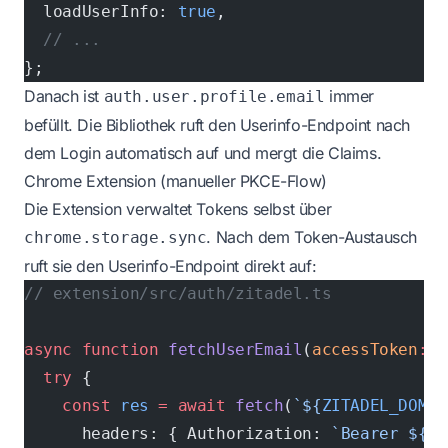
  loadUserInfo: 
true
,
  // ...
};
Danach ist
immer
auth.user.profile.email
befüllt. Die Bibliothek ruft den Userinfo-Endpoint nach
dem Login automatisch auf und mergt die Claims.
Chrome Extension (manueller PKCE-Flow)
Die Extension verwaltet Tokens selbst über
. Nach dem Token-Austausch
chrome.storage.sync
ruft sie den Userinfo-Endpoint direkt auf:
// extension/src/auth/zitadel.ts
async
 function
 fetchUserEmail
(
accessToken
:
 s
  try
 {
    const
 res
 =
 await
 fetch
(
`${
ZITADEL_DOMAI
      headers: { Authorization: 
`Bearer ${
ac