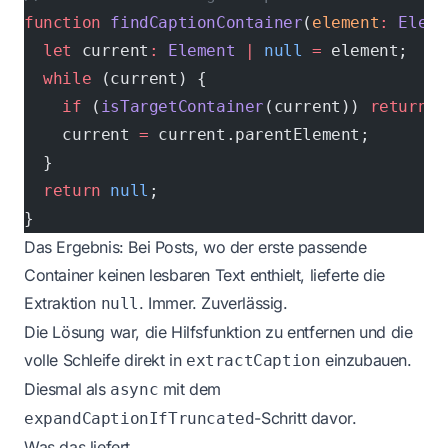
function
 findCaptionContainer
(
element
:
 Eleme
  let
 current
:
 Element
 |
 null
 =
 element;
  while
 (current) {
    if
 (
isTargetContainer
(current)) 
return
 c
    current 
=
 current.parentElement;
  }
  return
 null
;
}
Das Ergebnis: Bei Posts, wo der erste passende
Container keinen lesbaren Text enthielt, lieferte die
Extraktion
. Immer. Zuverlässig.
null
Die Lösung war, die Hilfsfunktion zu entfernen und die
volle Schleife direkt in
einzubauen.
extractCaption
Diesmal als
mit dem
async
-Schritt davor.
expandCaptionIfTruncated
Was das liefert