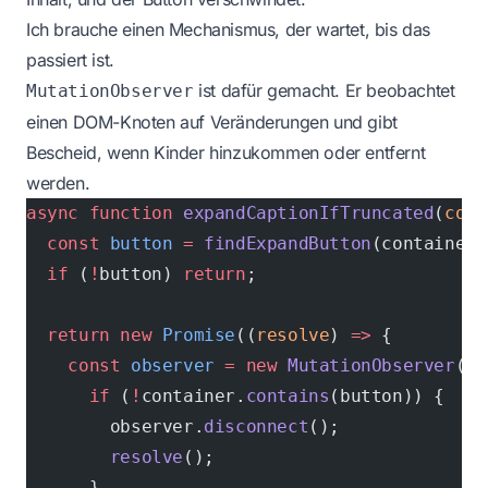
Ich brauche einen Mechanismus, der wartet, bis das
passiert ist.
ist dafür gemacht. Er beobachtet
MutationObserver
einen DOM-Knoten auf Veränderungen und gibt
Bescheid, wenn Kinder hinzukommen oder entfernt
werden.
async
 function
 expandCaptionIfTruncated
(
cont
  const
 button
 =
 findExpandButton
(container)
  if
 (
!
button) 
return
;
  return
 new
 Promise
((
resolve
) 
=>
 {
    const
 observer
 =
 new
 MutationObserver
(()
      if
 (
!
container.
contains
(button)) {
        observer.
disconnect
();
        resolve
();
      }