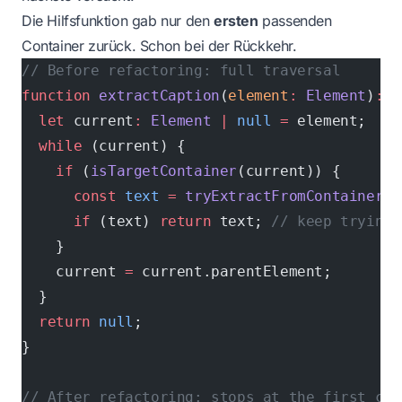
Die Hilfsfunktion gab nur den
ersten
passenden
Container zurück. Schon bei der Rückkehr.
// Before refactoring: full traversal
function
 extractCaption
(
element
:
 Element
)
:
 s
  let
 current
:
 Element
 |
 null
 =
 element;
  while
 (current) {
    if
 (
isTargetContainer
(current)) {
      const
 text
 =
 tryExtractFromContainer
(c
      if
 (text) 
return
 text; 
// keep trying 
    }
    current 
=
 current.parentElement;
  }
  return
 null
;
}
// After refactoring: stops at the first con