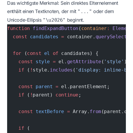
Das wichtigste Merkmal: Sein direktes Elternelement
enthält einen Textknoten, der mit
oder dem
"..."
Unicode-Ellipsis
beginnt.
"\u2026"
function
 findExpandButton
(
container
:
 Element
  const
 candidates
 =
 container.
querySelector
  for
 (
const
 el
 of
 candidates) {
    const
 style
 =
 el.
getAttribute
(
'style'
) 
?
    if
 (
!
style.
includes
(
'display: inline-blo
    const
 parent
 =
 el.parentElement;
    if
 (
!
parent) 
continue
;
    const
 textBefore
 =
 Array.
from
(parent.chi
    if
 (