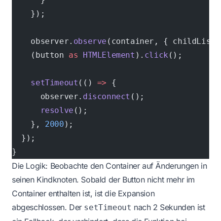
    });
    observer.
observe
(container, { childList:
    (button 
as
 HTMLElement
).
click
();
    setTimeout
(() 
=>
 {
      observer.
disconnect
();
      resolve
();
    }, 
2000
);
  });
}
Die Logik: Beobachte den Container auf Änderungen in
seinen Kindknoten. Sobald der Button nicht mehr im
Container enthalten ist, ist die Expansion
abgeschlossen. Der
nach 2 Sekunden ist
setTimeout