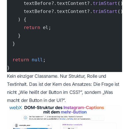
      textBefore?.textContent?.
trimStart
().
s
      textBefore?.textContent?.
trimStart
().
s
    ) {
      return
 el;
    }
  }
  return
 null
;
}
Kein einziger Classname. Nur Struktur, Rolle und
Textinhalt. Das ist der Kern des Ansatzes: Die Frage ist
nicht „Wie heißt der Button im CSS?”, sondern „Was
macht der Button in der UI?”.