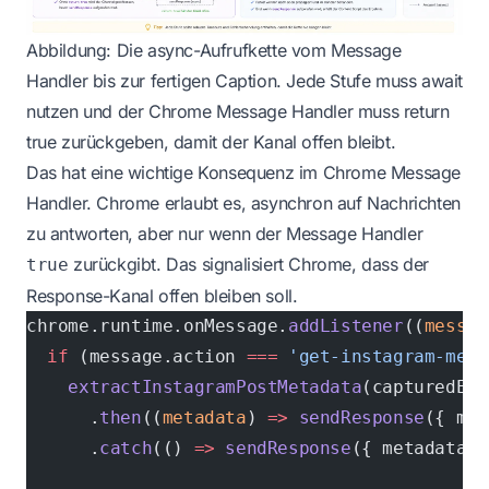
Abbildung: Die async-Aufrufkette vom Message
Handler bis zur fertigen Caption. Jede Stufe muss await
nutzen und der Chrome Message Handler muss return
true zurückgeben, damit der Kanal offen bleibt.
Das hat eine wichtige Konsequenz im Chrome Message
Handler. Chrome erlaubt es, asynchron auf Nachrichten
zu antworten, aber nur wenn der Message Handler
zurückgibt. Das signalisiert Chrome, dass der
true
Response-Kanal offen bleiben soll.
chrome.runtime.onMessage.
addListener
((
messag
  if
 (message.action 
===
 'get-instagram-meta
    extractInstagramPostMetadata
(capturedEle
      .
then
((
metadata
) 
=>
 sendResponse
({ met
      .
catch
(() 
=>
 sendResponse
({ metadata: 