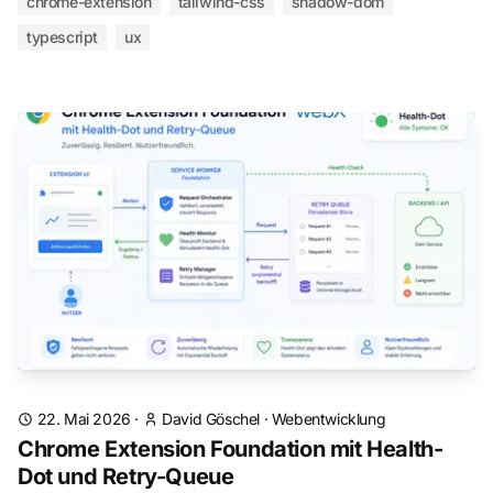
chrome-extension
tailwind-css
shadow-dom
typescript
ux
22. Mai 2026
·
David Göschel
·
Webentwicklung
Chrome Extension Foundation mit Health-
Dot und Retry-Queue