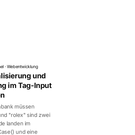
el
·
Webentwicklung
isierung und
ng im Tag-Input
on
enbank müssen
und "rolex" sind zwei
de landen im
ase() und eine