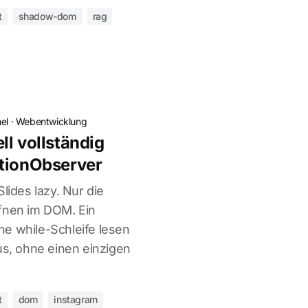
t
shadow-dom
rag
el
·
Webentwicklung
ll vollständig
ationObserver
lides lazy. Nur die
ffnen im DOM. Ein
e while-Schleife lesen
us, ohne einen einzigen
.
t
dom
instagram