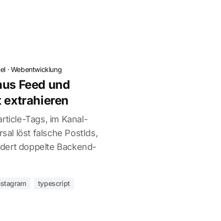
el
·
Webentwicklung
aus Feed und
t extrahieren
rticle-Tags, im Kanal-
rsal löst falsche PostIds,
dert doppelte Backend-
nstagram
typescript