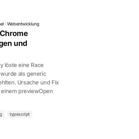
el
·
Webentwicklung
n Chrome
gen und
 löste eine Race
 wurde als generic
ehlten. Ursache und Fix
d einem previewOpen
g
typescript