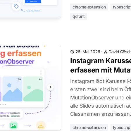
chrome-extension
typescrip
qdrant
26. Mai 2026
·
David Gösch
Instagram Karusse
erfassen mit Mut
Instagram lädt Karussell-S
ersten zwei sind beim Ö
MutationObserver und ein
alle Slides automatisch a
Classnamen anzufassen
chrome-extension
typescrip