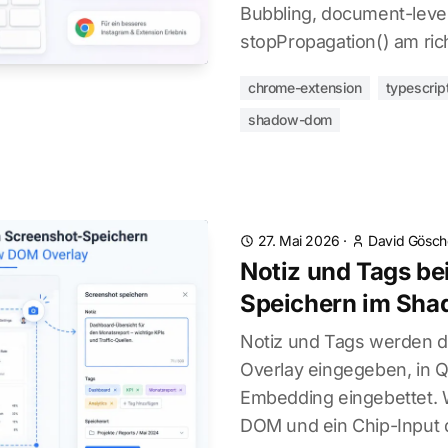
Bubbling, document-leve
stopPropagation() am richt
chrome-extension
typescrip
shadow-dom
27. Mai 2026
·
David Gösch
Notiz und Tags be
Speichern im Sh
Notiz und Tags werden di
Overlay eingegeben, in Qd
Embedding eingebettet.
DOM und ein Chip-Input