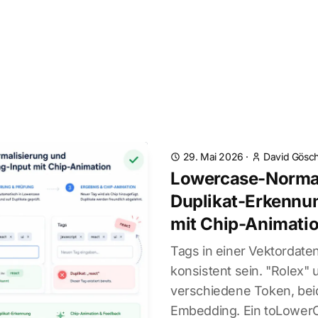
29. Mai 2026
·
David Gösch
Lowercase-Normal
Duplikat-Erkennu
mit Chip-Animati
Tags in einer Vektordat
konsistent sein. "Rolex" 
verschiedene Token, bei
Embedding. Ein toLowerC