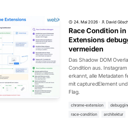
24. Mai 2026
·
David Gösch
Race Condition i
Extensions debug
vermeiden
Das Shadow DOM Overlay
Condition aus. Instagram
erkannt, alle Metadaten f
mit capturedElement un
Flag.
chrome-extension
debuggin
race-condition
architektur