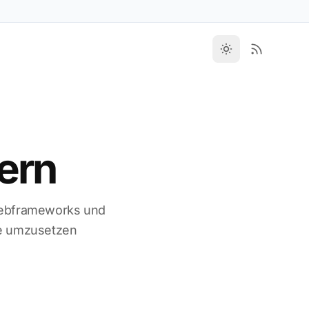
ern
Webframeworks und
se umzusetzen