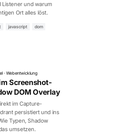
l Listener und warum
igen Ort alles löst.
t
javascript
dom
el
·
Webentwicklung
im Screenshot-
adow DOM Overlay
rekt im Capture-
rant persistiert und ins
 Wie Typen, Shadow
 das umsetzen.