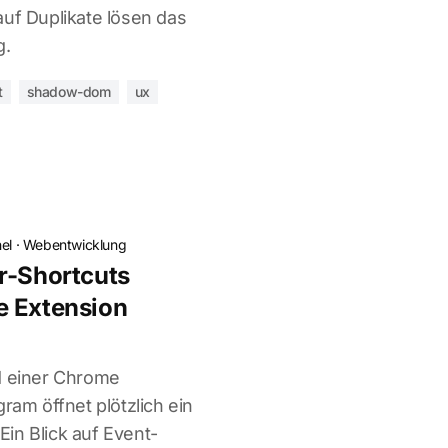
auf Duplikate lösen das
g.
t
shadow-dom
ux
el
·
Webentwicklung
r-Shortcuts
e Extension
d einer Chrome
gram öffnet plötzlich ein
 Ein Blick auf Event-