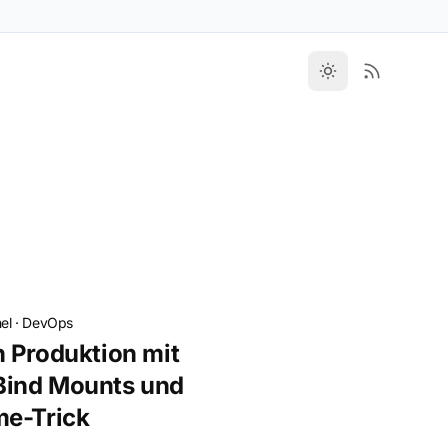
el
·
DevOps
 Produktion mit
Bind Mounts und
me-Trick