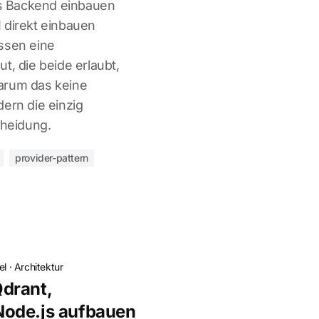
ins Backend einbauen
 direkt einbauen
ssen eine
t, die beide erlaubt,
arum das keine
ern die einzig
cheidung.
provider-pattern
el
·
Architektur
drant,
ode.js aufbauen