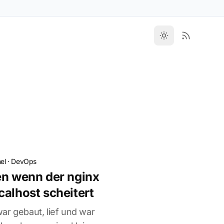
el
·
DevOps
en wenn der nginx
calhost scheitert
ar gebaut, lief und war