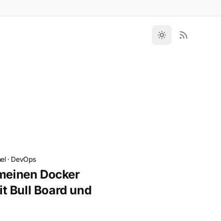
el
·
DevOps
 meinen Docker
t Bull Board und