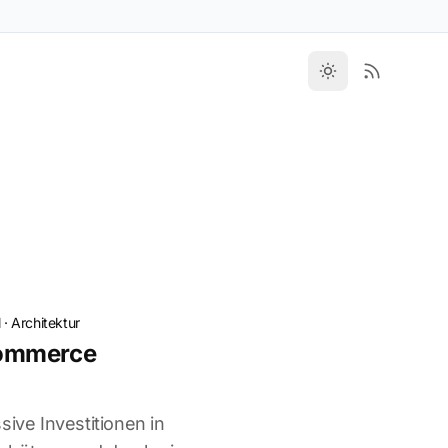
l
·
Architektur
ommerce
sive Investitionen in