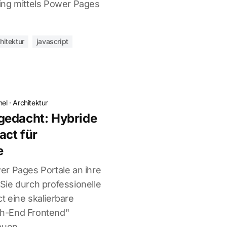
ing mittels Power Pages
hitektur
javascript
hel
·
Architektur
gedacht: Hybride
act für
e
r Pages Portale an ihre
ie durch professionelle
 eine skalierbare
h-End Frontend"
auen.