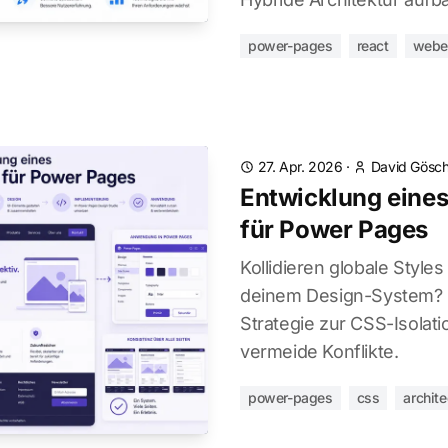
power-pages
react
webe
27. Apr. 2026
·
David Gösch
Entwicklung eine
für Power Pages
Kollidieren globale Style
deinem Design-System? L
Strategie zur CSS-Isolat
vermeide Konflikte.
power-pages
css
archite