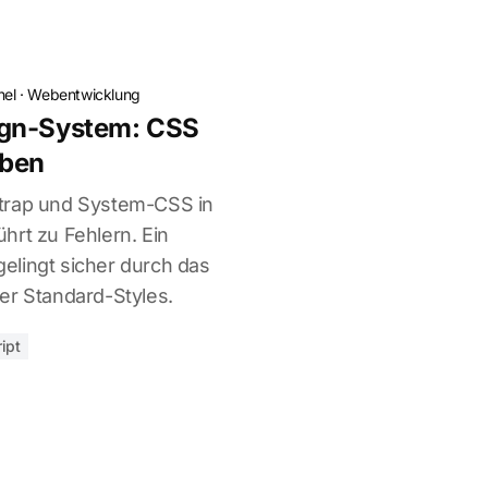
hel
·
Webentwicklung
ign-System: CSS
iben
trap und System-CSS in
hrt zu Fehlern. Ein
elingt sicher durch das
er Standard-Styles.
ipt