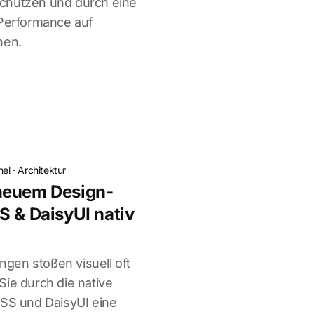
chützen und durch eine
 Performance auf
hen.
hel
·
Architektur
neuem Design-
S & DaisyUI nativ
gen stoßen visuell oft
Sie durch die native
CSS und DaisyUI eine