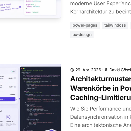
moderne User Experience
Kernarchitektur zu beeint
power-pages
tailwindcss
ux-design
29. Apr. 2026
·
David Gösc
Architekturmuster
Warenkörbe in Po
Caching-Limitie
Wie Sie Performance un
Datensynchronisation in
Eine architektonische A