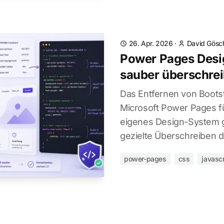
26. Apr. 2026
·
David Gösc
Power Pages Des
sauber überschre
Das Entfernen von Boots
Microsoft Power Pages fü
eigenes Design-System g
gezielte Überschreiben d
power-pages
css
javascr