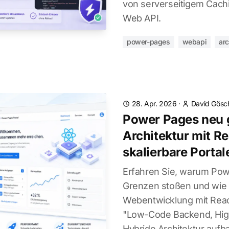
von serverseitigem Cach
Web API.
power-pages
webapi
arc
28. Apr. 2026
·
David Gösc
Power Pages neu 
Architektur mit Re
skalierbare Portal
Erfahren Sie, warum Powe
Grenzen stoßen und wie S
Webentwicklung mit React
"Low-Code Backend, Hig
Hybride Architektur aufb