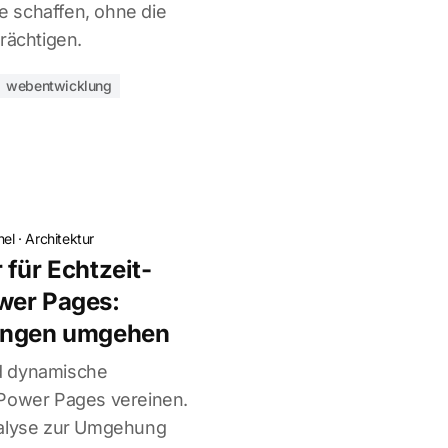
 schaffen, ohne die
rächtigen.
webentwicklung
hel
·
Architektur
 für Echtzeit-
wer Pages:
rungen umgehen
d dynamische
 Power Pages vereinen.
nalyse zur Umgehung