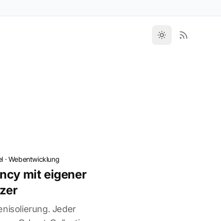
l
·
Webentwicklung
ncy mit eigener
tzer
enisolierung. Jeder