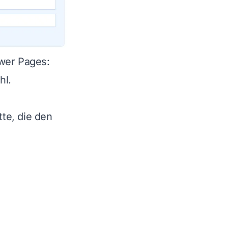
ower Pages:
hl.
te, die den