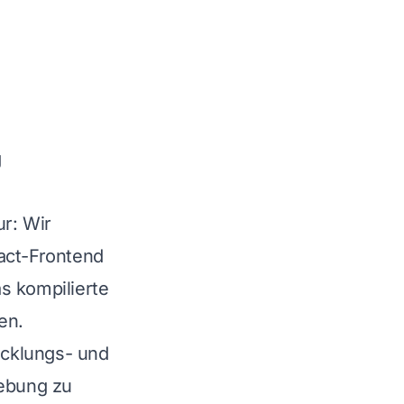
g
ur: Wir
act-Frontend
s kompilierte
en.
wicklungs- und
ebung zu