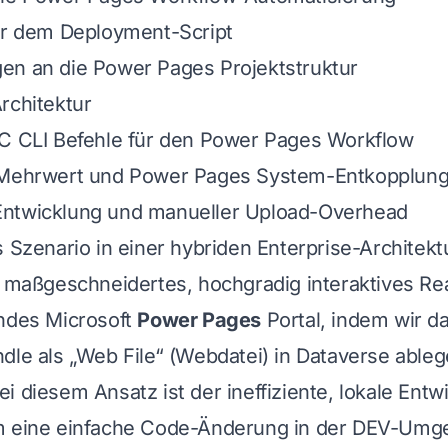
er dem Deployment-Script
en an die Power Pages Projektstruktur
rchitektur
AC CLI Befehle für den Power Pages Workflow
 Mehrwert und Power Pages System-Entkopplun
ntwicklung und manueller Upload-Overhead
s Szenario in einer hybriden Enterprise-Architekt
n maßgeschneidertes, hochgradig interaktives Re
endes Microsoft
Power Pages
Portal, indem wir da
dle als „Web File“ (Webdatei) in Dataverse ableg
i diesem Ansatz ist der ineffiziente, lokale Ent
m eine einfache Code-Änderung in der DEV-Umg