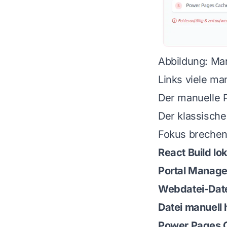
Abbildung: Man
Links viele man
Der manuelle P
Der klassische
Fokus brechen
React Build lo
Portal Manage
Webdatei-Dat
Datei manuell
Power Pages C