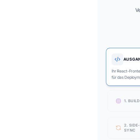
Ve
AUSGA
Ihr React-Fronte
für das Deploym
1. BUIL
2. SIDE
SYNC