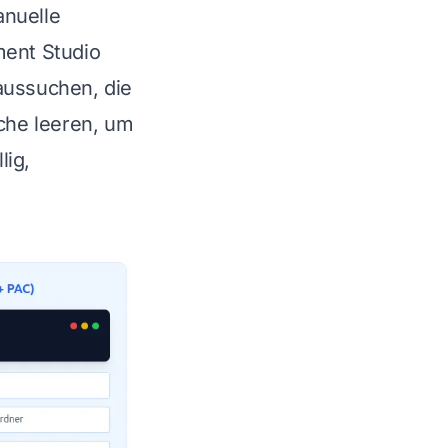
anuelle
ment Studio
ussuchen, die
che leeren, um
lig,