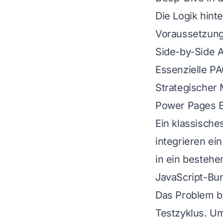
Die Logik hint
Voraussetzung
Side-by-Side A
Essenzielle P
Strategischer
Power Pages E
Ein klassische
integrieren ei
in ein besteh
JavaScript-Bun
Das Problem be
Testzyklus. U